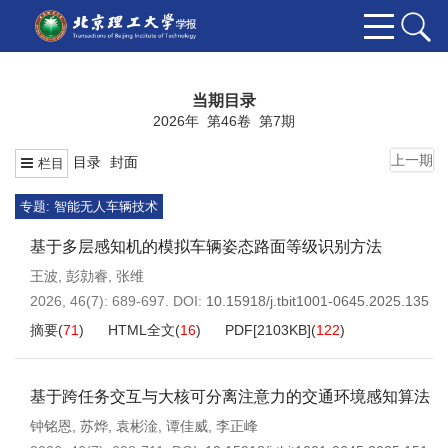
当期目录
2026年 第46卷 第7期
上一期
目录
封面
栏目
专题: 智能无人车辆技术
基于多层感知机的模拟车辆姿态路面等级识别方法
王波
,
彭勍睿
,
张维
2026, 46(7): 689-697.
DOI:
10.15918/j.tbit1001-0645.2025.135
摘要
(
71
)
HTML全文
(
16
)
PDF[
2103KB
]
(
122
)
基于跨任务交互与大核可分离注意力的交通环境感知算法
钟铭恩
,
苏烨
,
袁彬淦
,
谭佳威
,
李正峰