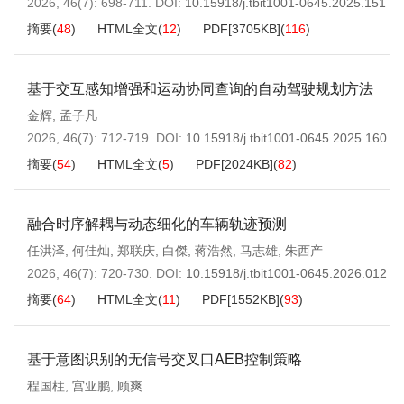
2026, 46(7): 698-711.
DOI:
10.15918/j.tbit1001-0645.2025.151
摘要
(
48
)
HTML全文
(
12
)
PDF[
3705KB
]
(
116
)
基于交互感知增强和运动协同查询的自动驾驶规划方法
金辉
,
孟子凡
2026, 46(7): 712-719.
DOI:
10.15918/j.tbit1001-0645.2025.160
摘要
(
54
)
HTML全文
(
5
)
PDF[
2024KB
]
(
82
)
融合时序解耦与动态细化的车辆轨迹预测
任洪泽
,
何佳灿
,
郑联庆
,
白傑
,
蒋浩然
,
马志雄
,
朱西产
2026, 46(7): 720-730.
DOI:
10.15918/j.tbit1001-0645.2026.012
摘要
(
64
)
HTML全文
(
11
)
PDF[
1552KB
]
(
93
)
基于意图识别的无信号交叉口AEB控制策略
程国柱
,
宫亚鹏
,
顾爽