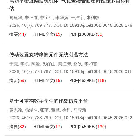
高功率密度柴油机机体−气缸盖结合面密封性能多目标评
估
向建华
,
朱正道
,
曹宝生
,
李华扬
,
王浩宇
,
张利敏
2026, 46(7): 769-777.
DOI:
10.15918/j.tbit1001-0645.2025.176
摘要
(
44
)
HTML全文
(
15
)
PDF[
1868KB
]
(
95
)
传动装置旋转摩擦元件无线测温方法
于亮
,
李凯
,
陈漫
,
彭保山
,
秦江涛
,
赵钦
,
李和言
2026, 46(7): 778-787.
DOI:
10.15918/j.tbit1001-0645.2026.011
摘要
(
59
)
HTML全文
(
15
)
PDF[
4639KB
]
(
118
)
基于可重构数字孪生的作战仿真平台
黄思翰
,
杨泽浩
,
张茁
,
董威
,
徐哲
,
马弈新
2026, 46(7): 788-799.
DOI:
10.15918/j.tbit1001-0645.2026.022
摘要
(
82
)
HTML全文
(
17
)
PDF[
2459KB
]
(
130
)