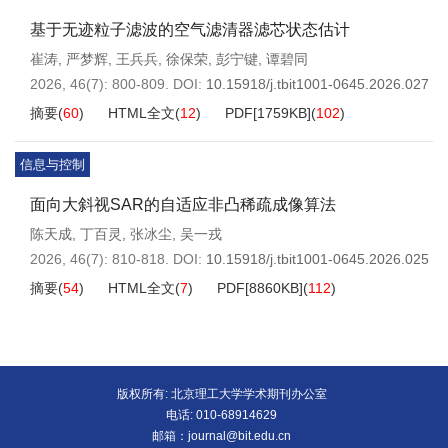
基于无迹粒子滤波的空气滤清器滤芯状态估计
崔涛
,
严梦辉
,
王兵兵
,
徐保荣
,
彭宁键
,
谭碧同
2026, 46(7): 800-809.
DOI:
10.15918/j.tbit1001-0645.2026.027
摘要
(
60
)
HTML全文
(
12
)
PDF[
1759KB
]
(
102
)
信息与控制
面向大斜视SAR的自适应非凸稀疏成像算法
陈天成
,
丁百灵
,
张冰尘
,
吴一戎
2026, 46(7): 810-818.
DOI:
10.15918/j.tbit1001-0645.2026.025
摘要
(
54
)
HTML全文
(
7
)
PDF[
8860KB
]
(
112
)
版权所有: 北京理工大学学术期刊办公室
电话: 010-68914629
邮箱：
journal@bit.edu.cn