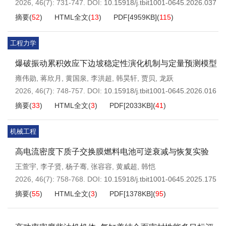
2026, 46(7): 731-747.
DOI:
10.15918/j.tbit1001-0645.2026.037
摘要
(
52
)
HTML全文
(
13
)
PDF[
4959KB
]
(
115
)
工程力学
爆破振动累积效应下边坡稳定性演化机制与定量预测模型
雍伟勋
,
蒋欣月
,
黄国泉
,
李洪超
,
韩昊轩
,
贾贝
,
龙跃
2026, 46(7): 748-757.
DOI:
10.15918/j.tbit1001-0645.2026.016
摘要
(
33
)
HTML全文
(
3
)
PDF[
2033KB
]
(
41
)
机械工程
高电流密度下质子交换膜燃料电池可逆衰减与恢复实验
王萱宇
,
李子贤
,
杨子骞
,
张容容
,
黄威超
,
韩恺
2026, 46(7): 758-768.
DOI:
10.15918/j.tbit1001-0645.2025.175
摘要
(
55
)
HTML全文
(
3
)
PDF[
1378KB
]
(
95
)