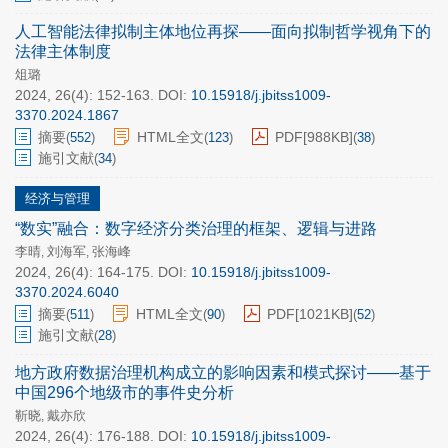
人工智能法律拟制主体地位再探——面向拟制哲学视角下的
法律主体制度
俎璐
2024, 26(4): 152-163.
DOI:
10.15918/j.jbitss1009-
3370.2024.1867
摘要
HTML全文
PDF[
988KB
]
(
552
)
(
123
)
(
38
)
施引文献
(
34
)
经济与管理
“数实”融合：数字经济分类治理的框架、逻辑与进路
李晴
刘海军
张海峰
,
,
2024, 26(4): 164-175.
DOI:
10.15918/j.jbitss1009-
3370.2024.6040
摘要
HTML全文
PDF[
1021KB
]
(
511
)
(
90
)
(
52
)
施引文献
(
28
)
地方政府数据治理机构成立的影响因素和模式探讨——基于
中国296个地级市的事件史分析
靳晓
戴亦欣
,
2024, 26(4): 176-188.
DOI:
10.15918/j.jbitss1009-