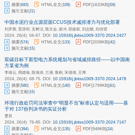
摘要
HTML全文
PDF[
1633KB
]
(
693
)
(
109
)
(
59
)
施引文献
(
21
)
中国水泥行业点源层面CCUS技术减排潜力与优化部署
刘罗茜
雷涯邻
支树洁
陈文会
柴冲
邵振权
刘志晓
刘传望
,
,
,
,
,
,
,
2024, 26(4): 56-67.
DOI:
10.15918/j.jbitss1009-3370.2024.2427
摘要
HTML全文
PDF[
2038KB
]
(
574
)
(
133
)
(
42
)
施引文献
(
15
)
双碳目标下新型电力系统规划与省域减排路径——以中国南
方某省为例
李靖云
周婧瑜
陈海涛
兰洲
鲁刚
宋倩倩
王博
,
,
,
,
,
,
2024, 26(4): 68-75.
DOI:
10.15918/j.jbitss1009-3370.2024.1478
摘要
HTML全文
PDF[
1799KB
]
(
580
)
(
140
)
(
61
)
施引文献
(
15
)
环境行政处罚司法审查中“明显不当”标准认定与适用——基
于对 137份判决书的实证分析
曹辰
2024, 26(4): 76-85.
DOI:
10.15918/j.jbitss1009-3370.2024.7147
摘要
HTML全文
PDF[
948KB
]
(
394
)
(
135
)
(
24
)