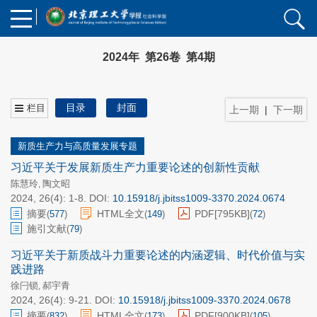
2024年 第26卷 第4期
目录
封面
栏目
上一期
|
下一期
新质生产力与高质量发展专题
习近平关于发展新质生产力重要论述的创新性贡献
陈慧玲
陶文昭
,
2024, 26(4): 1-8.
DOI:
10.15918/j.jbitss1009-3370.2024.0674
摘要
HTML全文
PDF[
795KB
]
(
577
)
(
149
)
(
72
)
施引文献
(
79
)
习近平关于新质战斗力重要论述的内涵逻辑、时代价值与实
践进路
徐闩锁
郝宇青
,
2024, 26(4): 9-21.
DOI:
10.15918/j.jbitss1009-3370.2024.0678
摘要
HTML全文
PDF[
900KB
]
(
832
)
(
173
)
(
105
)