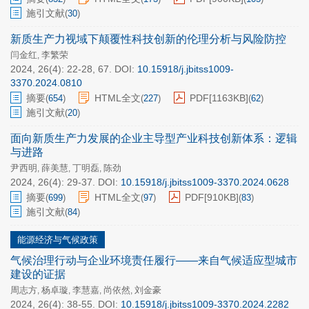
施引文献
(
30
)
新质生产力视域下颠覆性科技创新的伦理分析与风险防控
闫金红
李繁荣
,
2024, 26(4): 22-28, 67.
DOI:
10.15918/j.jbitss1009-
3370.2024.0810
摘要
HTML全文
PDF[
1163KB
]
(
654
)
(
227
)
(
62
)
施引文献
(
20
)
面向新质生产力发展的企业主导型产业科技创新体系：逻辑
与进路
尹西明
薛美慧
丁明磊
陈劲
,
,
,
2024, 26(4): 29-37.
DOI:
10.15918/j.jbitss1009-3370.2024.0628
摘要
HTML全文
PDF[
910KB
]
(
699
)
(
97
)
(
83
)
施引文献
(
84
)
能源经济与气候政策
气候治理行动与企业环境责任履行——来自气候适应型城市
建设的证据
周志方
杨卓璇
李慧嘉
尚依然
刘金豪
,
,
,
,
2024, 26(4): 38-55.
DOI:
10.15918/j.jbitss1009-3370.2024.2282