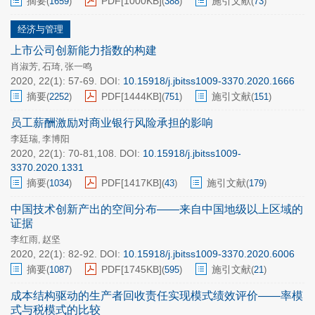
摘要
PDF[
1000KB
]
施引文献
(
1659
)
(
388
)
(
73
)
经济与管理
上市公司创新能力指数的构建
肖淑芳
石琦
张一鸣
,
,
2020, 22(1): 57-69.
DOI:
10.15918/j.jbitss1009-3370.2020.1666
摘要
PDF[
1444KB
]
施引文献
(
2252
)
(
751
)
(
151
)
员工薪酬激励对商业银行风险承担的影响
李廷瑞
李博阳
,
2020, 22(1): 70-81,108.
DOI:
10.15918/j.jbitss1009-
3370.2020.1331
摘要
PDF[
1417KB
]
施引文献
(
1034
)
(
43
)
(
179
)
中国技术创新产出的空间分布——来自中国地级以上区域的
证据
李红雨
赵坚
,
2020, 22(1): 82-92.
DOI:
10.15918/j.jbitss1009-3370.2020.6006
摘要
PDF[
1745KB
]
施引文献
(
1087
)
(
595
)
(
21
)
成本结构驱动的生产者回收责任实现模式绩效评价——率模
式与税模式的比较