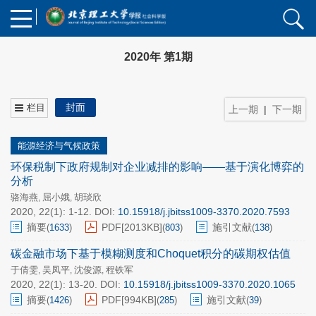
2020年 第1期
封面
栏目
上一期
|
下一期
能源经济与气候政策
环保税制下政府规制对企业减排的影响——基于演化博弈的
分析
骆海燕
屈小娥
胡琰欣
,
,
2020, 22(1): 1-12.
DOI:
10.15918/j.jbitss1009-3370.2020.7593
摘要
PDF[
2013KB
]
施引文献
(
1633
)
(
803
)
(
138
)
碳金融市场下基于模糊测度和Choquet积分的碳期权估值
于倩雯
吴凤平
沈俊源
程铁军
,
,
,
2020, 22(1): 13-20.
DOI:
10.15918/j.jbitss1009-3370.2020.1065
摘要
PDF[
994KB
]
施引文献
(
1426
)
(
285
)
(
39
)