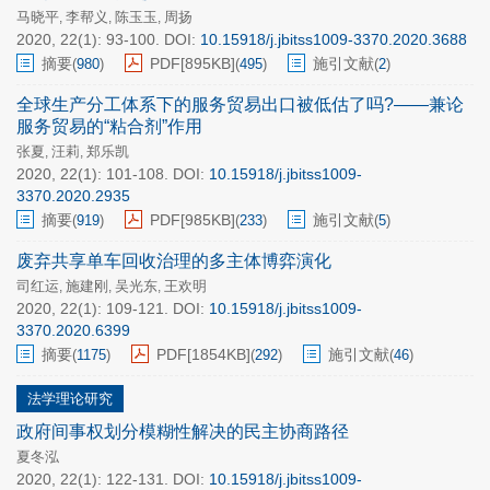
马晓平
李帮义
陈玉玉
周扬
,
,
,
2020, 22(1): 93-100.
DOI:
10.15918/j.jbitss1009-3370.2020.3688
摘要
PDF[
895KB
]
施引文献
(
980
)
(
495
)
(
2
)
全球生产分工体系下的服务贸易出口被低估了吗?——兼论
服务贸易的“粘合剂”作用
张夏
汪莉
郑乐凯
,
,
2020, 22(1): 101-108.
DOI:
10.15918/j.jbitss1009-
3370.2020.2935
摘要
PDF[
985KB
]
施引文献
(
919
)
(
233
)
(
5
)
废弃共享单车回收治理的多主体博弈演化
司红运
施建刚
吴光东
王欢明
,
,
,
2020, 22(1): 109-121.
DOI:
10.15918/j.jbitss1009-
3370.2020.6399
摘要
PDF[
1854KB
]
施引文献
(
1175
)
(
292
)
(
46
)
法学理论研究
政府间事权划分模糊性解决的民主协商路径
夏冬泓
2020, 22(1): 122-131.
DOI:
10.15918/j.jbitss1009-