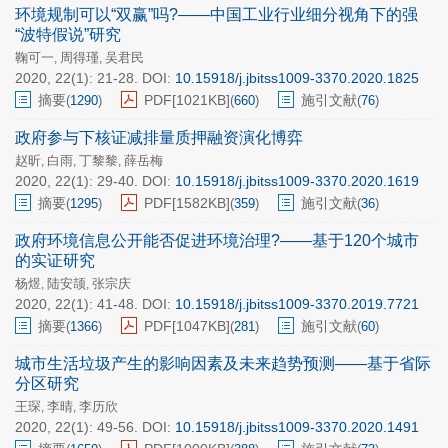
环境规制可以“双赢”吗?——中国工业行业细分视角下的强
“波特假说”研究
鞠可一
周得瑾
吴君民
,
,
2020, 22(1): 21-28.
DOI:
10.15918/j.jbitss1009-3370.2020.1825
摘要
PDF[
1021KB
]
施引文献
(
1290
)
(
660
)
(
76
)
政府参与下核证减排量质押融资演化博弈
赵昕
白雨
丁黎黎
薛岳梅
,
,
,
2020, 22(1): 29-40.
DOI:
10.15918/j.jbitss1009-3370.2020.1619
摘要
PDF[
1582KB
]
施引文献
(
1295
)
(
359
)
(
36
)
政府环境信息公开能否促进环境治理?——基于120个城市
的实证研究
杨煜
陆安颉
张宗庆
,
,
2020, 22(1): 41-48.
DOI:
10.15918/j.jbitss1009-3370.2019.7721
摘要
PDF[
1047KB
]
施引文献
(
1366
)
(
281
)
(
60
)
城市生活垃圾产生的影响因素及未来趋势预测——基于省际
分区研究
王琛
李晴
李历欣
,
,
2020, 22(1): 49-56.
DOI:
10.15918/j.jbitss1009-3370.2020.1491