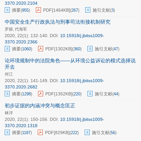
3370.2020.2104
摘要
PDF[
1464KB
]
施引文献
(
955
)
(
267
)
(
3
)
中国安全生产行政执法与刑事司法衔接机制研究
罗丽
代海军
,
2020, 22(1): 132-140.
DOI:
10.15918/j.jbitss1009-
3370.2020.2366
摘要
PDF[
1302KB
]
施引文献
(
1060
)
(
360
)
(
47
)
论环境规制中的法院角色——从环境公益诉讼的模式选择说
开去
何江
2020, 22(1): 141-149.
DOI:
10.15918/j.jbitss1009-
3370.2020.2682
摘要
PDF[
1352KB
]
施引文献
(
1298
)
(
220
)
(
44
)
初步证据的内涵冲突与概念匡正
林洋
2020, 22(1): 150-156.
DOI:
10.15918/j.jbitss1009-
3370.2020.1318
摘要
PDF[
829KB
]
施引文献
(
1187
)
(
222
)
(
56
)