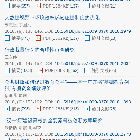
摘要
PDF[
1584KB
]
施引文献
(
657
)
(
137
)
(
21
)
大数据视野下环境侵权诉讼证据制度的优化
刘志坚
丁国民
,
2018, (6): 138-146.
DOI:
10.15918/j.jbitss1009-3370.2018.2979
摘要
PDF[
1362KB
]
施引文献
(
775
)
(
137
)
(
13
)
行政裁量行为的合理性审查研究
王东伟
2018, (6): 147-152.
DOI:
10.15918/j.jbitss1009-3370.2018.2634
摘要
PDF[
788KB
]
施引文献
(
1003
)
(
162
)
(
66
)
公共财政如何促进教育公平?——基于广东省“基础教育创
强”专项资金绩效评价
廖逸儿
原珂
,
2018, (6): 153-162.
DOI:
10.15918/j.jbitss1009-3370.2018.1393
摘要
PDF[
1283KB
]
施引文献
(
798
)
(
218
)
(
28
)
“双一流”建设高校的全要素科技创新效率研究
朱恬恬
胡霞
彭华荣
,
,
2018, (6): 163-169.
DOI:
10.15918/j.jbitss1009-3370.2018.2779