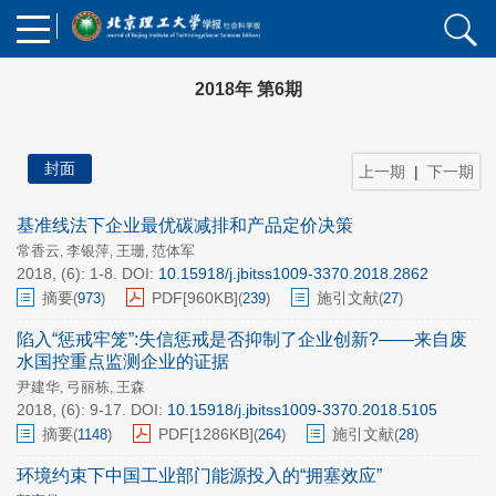
2018年 第6期
封面
上一期
|
下一期
基准线法下企业最优碳减排和产品定价决策
常香云
李银萍
王珊
范体军
,
,
,
2018, (6): 1-8.
DOI:
10.15918/j.jbitss1009-3370.2018.2862
摘要
PDF[
960KB
]
施引文献
(
973
)
(
239
)
(
27
)
陷入“惩戒牢笼”:失信惩戒是否抑制了企业创新?——来自废
水国控重点监测企业的证据
尹建华
弓丽栋
王森
,
,
2018, (6): 9-17.
DOI:
10.15918/j.jbitss1009-3370.2018.5105
摘要
PDF[
1286KB
]
施引文献
(
1148
)
(
264
)
(
28
)
环境约束下中国工业部门能源投入的“拥塞效应”