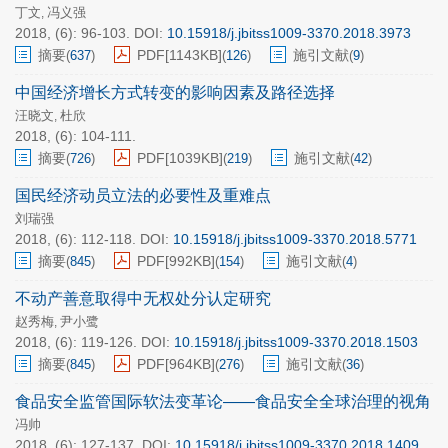
丁文
冯义强
,
2018, (6): 96-103.
DOI:
10.15918/j.jbitss1009-3370.2018.3973
摘要
PDF[
1143KB
]
施引文献
(
637
)
(
126
)
(
9
)
中国经济增长方式转变的影响因素及路径选择
汪晓文
杜欣
,
2018, (6): 104-111.
摘要
PDF[
1039KB
]
施引文献
(
726
)
(
219
)
(
42
)
国民经济动员立法的必要性及重难点
刘瑞强
2018, (6): 112-118.
DOI:
10.15918/j.jbitss1009-3370.2018.5771
摘要
PDF[
992KB
]
施引文献
(
845
)
(
154
)
(
4
)
不动产善意取得中无权处分认定研究
赵秀梅
尹小鹭
,
2018, (6): 119-126.
DOI:
10.15918/j.jbitss1009-3370.2018.1503
摘要
PDF[
964KB
]
施引文献
(
845
)
(
276
)
(
36
)
食品安全监管国际软法变革论——食品安全全球治理的视角
冯帅
2018, (6): 127-137.
DOI:
10.15918/j.jbitss1009-3370.2018.1409