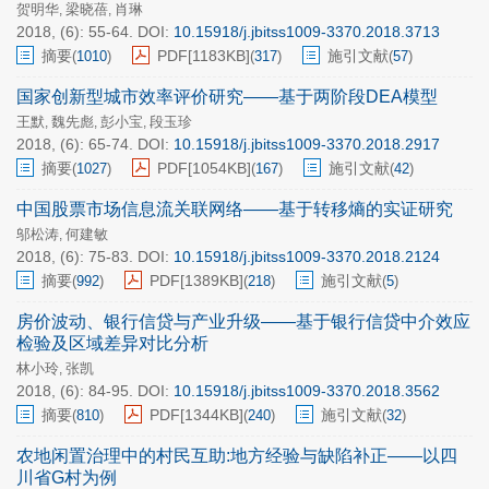
贺明华
梁晓蓓
肖琳
,
,
2018, (6): 55-64.
DOI:
10.15918/j.jbitss1009-3370.2018.3713
摘要
PDF[
1183KB
]
施引文献
(
1010
)
(
317
)
(
57
)
国家创新型城市效率评价研究——基于两阶段DEA模型
王默
魏先彪
彭小宝
段玉珍
,
,
,
2018, (6): 65-74.
DOI:
10.15918/j.jbitss1009-3370.2018.2917
摘要
PDF[
1054KB
]
施引文献
(
1027
)
(
167
)
(
42
)
中国股票市场信息流关联网络——基于转移熵的实证研究
邬松涛
何建敏
,
2018, (6): 75-83.
DOI:
10.15918/j.jbitss1009-3370.2018.2124
摘要
PDF[
1389KB
]
施引文献
(
992
)
(
218
)
(
5
)
房价波动、银行信贷与产业升级——基于银行信贷中介效应
检验及区域差异对比分析
林小玲
张凯
,
2018, (6): 84-95.
DOI:
10.15918/j.jbitss1009-3370.2018.3562
摘要
PDF[
1344KB
]
施引文献
(
810
)
(
240
)
(
32
)
农地闲置治理中的村民互助:地方经验与缺陷补正——以四
川省G村为例