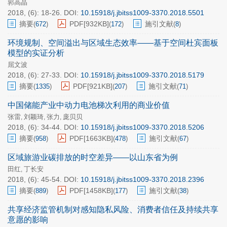
郭高晶
2018, (6): 18-26.
DOI:
10.15918/j.jbitss1009-3370.2018.5501
摘要
PDF[
932KB
]
施引文献
(
672
)
(
172
)
(
8
)
环境规制、空间溢出与区域生态效率——基于空间杜宾面板
模型的实证分析
屈文波
2018, (6): 27-33.
DOI:
10.15918/j.jbitss1009-3370.2018.5179
摘要
PDF[
921KB
]
施引文献
(
1335
)
(
207
)
(
71
)
中国储能产业中动力电池梯次利用的商业价值
张雷
刘颖琦
张力
庞贝贝
,
,
,
2018, (6): 34-44.
DOI:
10.15918/j.jbitss1009-3370.2018.5206
摘要
PDF[
1663KB
]
施引文献
(
958
)
(
478
)
(
67
)
区域旅游业碳排放的时空差异——以山东省为例
田红
丁长安
,
2018, (6): 45-54.
DOI:
10.15918/j.jbitss1009-3370.2018.2396
摘要
PDF[
1458KB
]
施引文献
(
889
)
(
177
)
(
38
)
共享经济监管机制对感知隐私风险、消费者信任及持续共享
意愿的影响