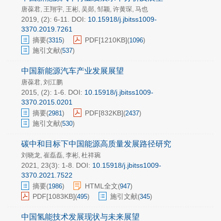
唐葆君
王翔宇
王彬
吴郧
邹颖
许黄琛
马也
,
,
,
,
,
,
2019, (2): 6-11.
DOI:
10.15918/j.jbitss1009-
3370.2019.7261
摘要
PDF[
1210KB
]
(
3315
)
(
1096
)
施引文献
(
537
)
中国新能源汽车产业发展展望
唐葆君
刘江鹏
,
2015, (2): 1-6.
DOI:
10.15918/j.jbitss1009-
3370.2015.0201
摘要
PDF[
832KB
]
(
2981
)
(
2437
)
施引文献
(
530
)
碳中和目标下中国能源高质量发展路径研究
刘晓龙
崔磊磊
李彬
杜祥琬
,
,
,
2021, 23(3): 1-8.
DOI:
10.15918/j.jbitss1009-
3370.2021.7522
摘要
HTML全文
(
1986
)
(
947
)
PDF[
1083KB
]
施引文献
(
495
)
(
345
)
中国氢能技术发展现状与未来展望