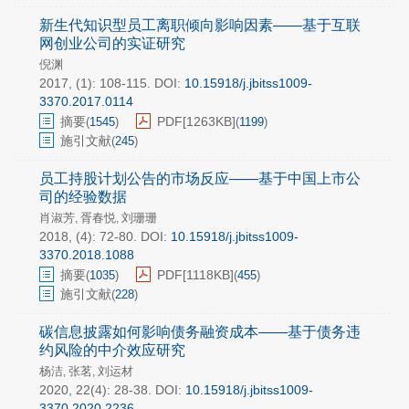
新生代知识型员工离职倾向影响因素——基于互联
网创业公司的实证研究
倪渊
2017, (1): 108-115.
DOI:
10.15918/j.jbitss1009-
3370.2017.0114
摘要
PDF[
1263KB
]
(
1545
)
(
1199
)
施引文献
(
245
)
员工持股计划公告的市场反应——基于中国上市公
司的经验数据
肖淑芳
胥春悦
刘珊珊
,
,
2018, (4): 72-80.
DOI:
10.15918/j.jbitss1009-
3370.2018.1088
摘要
PDF[
1118KB
]
(
1035
)
(
455
)
施引文献
(
228
)
碳信息披露如何影响债务融资成本——基于债务违
约风险的中介效应研究
杨洁
张茗
刘运材
,
,
2020, 22(4): 28-38.
DOI:
10.15918/j.jbitss1009-
3370.2020.2236