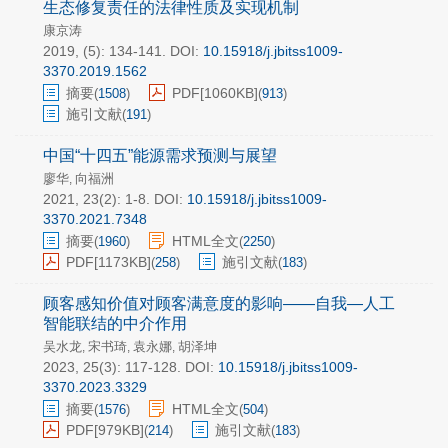
生态修复责任的法律性质及实现机制
康京涛
2019, (5): 134-141.
DOI:
10.15918/j.jbitss1009-
3370.2019.1562
摘要
PDF[
1060KB
]
(
1508
)
(
913
)
施引文献
(
191
)
中国“十四五”能源需求预测与展望
廖华
向福洲
,
2021, 23(2): 1-8.
DOI:
10.15918/j.jbitss1009-
3370.2021.7348
摘要
HTML全文
(
1960
)
(
2250
)
PDF[
1173KB
]
施引文献
(
258
)
(
183
)
顾客感知价值对顾客满意度的影响——自我—人工
智能联结的中介作用
吴水龙
宋书琦
袁永娜
胡泽坤
,
,
,
2023, 25(3): 117-128.
DOI:
10.15918/j.jbitss1009-
3370.2023.3329
摘要
HTML全文
(
1576
)
(
504
)
PDF[
979KB
]
施引文献
(
214
)
(
183
)