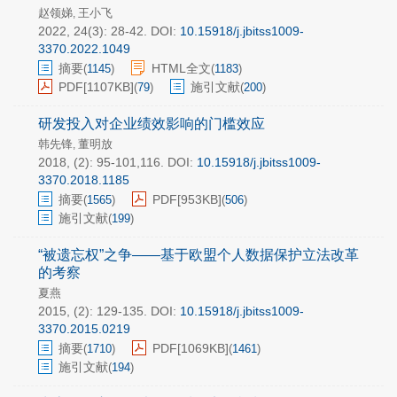
赵领娣
王小飞
,
2022, 24(3): 28-42.
DOI:
10.15918/j.jbitss1009-
3370.2022.1049
摘要
HTML全文
(
1145
)
(
1183
)
PDF[
1107KB
]
施引文献
(
79
)
(
200
)
研发投入对企业绩效影响的门槛效应
韩先锋
董明放
,
2018, (2): 95-101,116.
DOI:
10.15918/j.jbitss1009-
3370.2018.1185
摘要
PDF[
953KB
]
(
1565
)
(
506
)
施引文献
(
199
)
“被遗忘权”之争——基于欧盟个人数据保护立法改革
的考察
夏燕
2015, (2): 129-135.
DOI:
10.15918/j.jbitss1009-
3370.2015.0219
摘要
PDF[
1069KB
]
(
1710
)
(
1461
)
施引文献
(
194
)