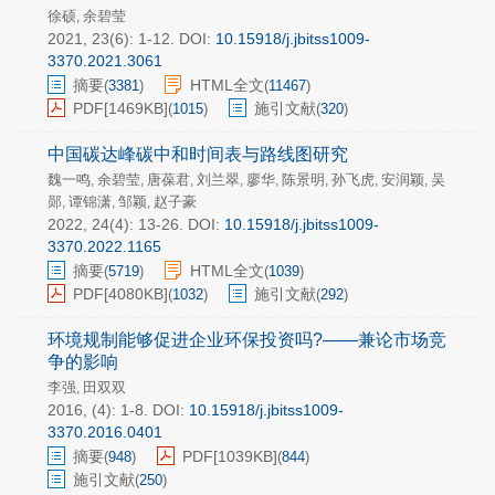
徐硕
余碧莹
,
2021, 23(6): 1-12.
DOI:
10.15918/j.jbitss1009-
3370.2021.3061
摘要
HTML全文
(
3381
)
(
11467
)
PDF[
1469KB
]
施引文献
(
1015
)
(
320
)
中国碳达峰碳中和时间表与路线图研究
魏一鸣
余碧莹
唐葆君
刘兰翠
廖华
陈景明
孙飞虎
安润颖
吴
,
,
,
,
,
,
,
,
郧
谭锦潇
邹颖
赵子豪
,
,
,
2022, 24(4): 13-26.
DOI:
10.15918/j.jbitss1009-
3370.2022.1165
摘要
HTML全文
(
5719
)
(
1039
)
PDF[
4080KB
]
施引文献
(
1032
)
(
292
)
环境规制能够促进企业环保投资吗?——兼论市场竞
争的影响
李强
田双双
,
2016, (4): 1-8.
DOI:
10.15918/j.jbitss1009-
3370.2016.0401
摘要
PDF[
1039KB
]
(
948
)
(
844
)
施引文献
(
250
)