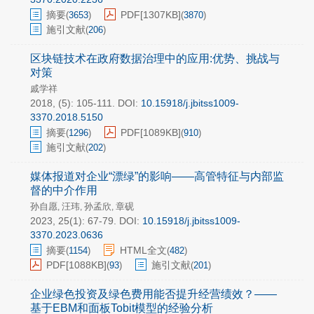
摘要
PDF[
1307KB
]
(
3653
)
(
3870
)
施引文献
(
206
)
区块链技术在政府数据治理中的应用:优势、挑战与
对策
戚学祥
2018, (5): 105-111.
DOI:
10.15918/j.jbitss1009-
3370.2018.5150
摘要
PDF[
1089KB
]
(
1296
)
(
910
)
施引文献
(
202
)
媒体报道对企业“漂绿”的影响——高管特征与内部监
督的中介作用
孙自愿
汪玮
孙孟欣
章砚
,
,
,
2023, 25(1): 67-79.
DOI:
10.15918/j.jbitss1009-
3370.2023.0636
摘要
HTML全文
(
1154
)
(
482
)
PDF[
1088KB
]
施引文献
(
93
)
(
201
)
企业绿色投资及绿色费用能否提升经营绩效？——
基于EBM和面板Tobit模型的经验分析