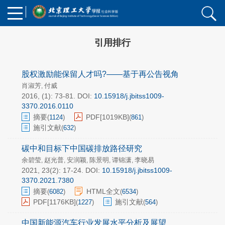
引用排行
股权激励能保留人才吗?——基于再公告视角
肖淑芳
付威
,
2016, (1): 73-81.
DOI:
10.15918/j.jbitss1009-
3370.2016.0110
摘要
PDF[
1019KB
]
(
1124
)
(
861
)
施引文献
(
632
)
碳中和目标下中国碳排放路径研究
余碧莹
赵光普
安润颖
陈景明
谭锦潇
李晓易
,
,
,
,
,
2021, 23(2): 17-24.
DOI:
10.15918/j.jbitss1009-
3370.2021.7380
摘要
HTML全文
(
6082
)
(
6534
)
PDF[
1176KB
]
施引文献
(
1227
)
(
564
)
中国新能源汽车行业发展水平分析及展望