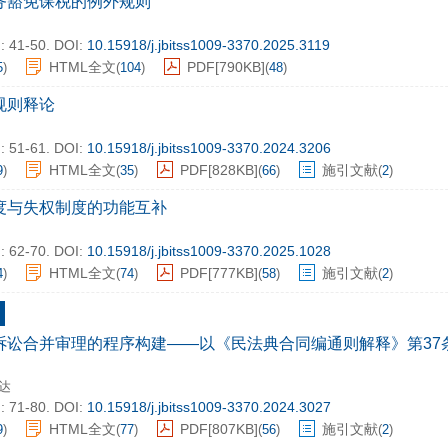
务豁免课税的例外规则
: 41-50.
DOI:
10.15918/j.jbitss1009-3370.2025.3119
HTML全文
PDF[
790KB
]
5
)
(
104
)
(
48
)
规则释论
: 51-61.
DOI:
10.15918/j.jbitss1009-3370.2024.3206
HTML全文
PDF[
828KB
]
施引文献
9
)
(
35
)
(
66
)
(
2
)
度与失权制度的功能互补
: 62-70.
DOI:
10.15918/j.jbitss1009-3370.2025.1028
HTML全文
PDF[
777KB
]
施引文献
4
)
(
74
)
(
58
)
(
2
)
诉讼合并审理的程序构建——以《民法典合同编通则解释》第37
达
: 71-80.
DOI:
10.15918/j.jbitss1009-3370.2024.3027
HTML全文
PDF[
807KB
]
施引文献
9
)
(
77
)
(
56
)
(
2
)