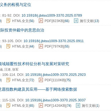
识义务的检视与定位
: 81-92.
DOI:
10.15918/j.jbitss1009-3370.2025.0789
HTML全文
PDF[
823KB
]
施引文献
3
)
(
56
)
(
66
)
(
13
)
D国际投资仲裁中的意思自治
: 93-105.
DOI:
10.15918/j.jbitss1009-3370.2025.0911
HTML全文
PDF[
797KB
]
6
)
(
44
)
(
55
)
领域颠覆性技术特征分析与发展对策研究
涵
汪涛
张军
,
,
: 106-114.
DOI:
10.15918/j.jbitss1009-3370.2025.2923
HTML全文
PDF[
1110KB
]
0
)
(
72
)
(
75
)
意愿指数构建及其应用——基于网络搜索数据
: 115-126.
DOI:
10.15918/j.jbitss1009-3370.2025.3037
HTML全文
PDF[
1426KB
]
施引文献
5
)
(
65
)
(
74
)
(
1
)