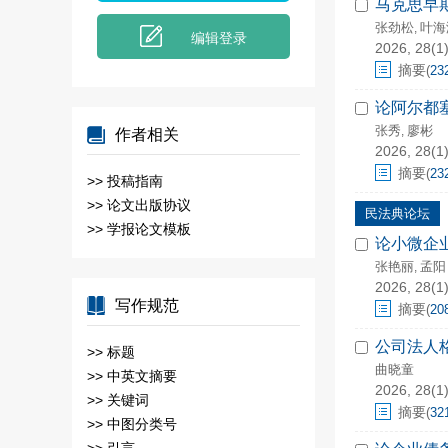
马克思早期
张劲松
叶海
,
编辑登录
2026, 28(1)
摘要
(
23
论阿尔都
张秀
廖彬
,
作者相关
2026, 28(1)
摘要
(
23
>>
投稿指南
>>
论文出版协议
民法典论坛
>>
学报论文模板
论小微企
张艳丽
孟阳
,
2026, 28(1)
写作规范
摘要
(
20
公司法人
>>
标题
曲晓童
>>
中英文摘要
2026, 28(1)
>>
关键词
摘要
(
32
>>
中图分类号