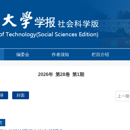
编委会
作者须知
栏目介绍
2026年 第28卷 第1期
录
封面
上一期
究