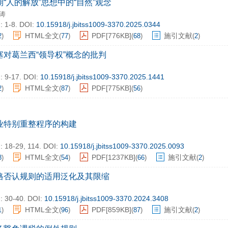
“人的解放”思想中的“自然”观念
涛
: 1-8.
DOI:
10.15918/j.jbitss1009-3370.2025.0344
HTML全文
PDF[
776KB
]
施引文献
2
)
(
77
)
(
68
)
(
2
)
塞对葛兰西“领导权”概念的批判
: 9-17.
DOI:
10.15918/j.jbitss1009-3370.2025.1441
HTML全文
PDF[
775KB
]
2
)
(
87
)
(
56
)
业特别重整程序的构建
: 18-29, 114.
DOI:
10.15918/j.jbitss1009-3370.2025.0093
HTML全文
PDF[
1237KB
]
施引文献
8
)
(
54
)
(
66
)
(
2
)
格否认规则的适用泛化及其限缩
: 30-40.
DOI:
10.15918/j.jbitss1009-3370.2024.3408
HTML全文
PDF[
859KB
]
施引文献
1
)
(
96
)
(
87
)
(
2
)