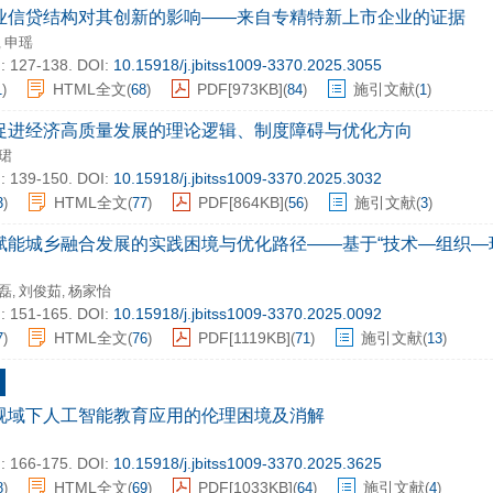
业信贷结构对其创新的影响——来自专精特新上市企业的证据
申瑶
,
: 127-138.
DOI:
10.15918/j.jbitss1009-3370.2025.3055
HTML全文
PDF[
973KB
]
施引文献
1
)
(
68
)
(
84
)
(
1
)
促进经济高质量发展的理论逻辑、制度障碍与优化方向
珺
: 139-150.
DOI:
10.15918/j.jbitss1009-3370.2025.3032
HTML全文
PDF[
864KB
]
施引文献
3
)
(
77
)
(
56
)
(
3
)
赋能城乡融合发展的实践困境与优化路径——基于“技术—组织—
磊
刘俊茹
杨家怡
,
,
: 151-165.
DOI:
10.15918/j.jbitss1009-3370.2025.0092
HTML全文
PDF[
1119KB
]
施引文献
7
)
(
76
)
(
71
)
(
13
)
视域下人工智能教育应用的伦理困境及消解
: 166-175.
DOI:
10.15918/j.jbitss1009-3370.2025.3625
HTML全文
PDF[
1033KB
]
施引文献
8
)
(
69
)
(
64
)
(
4
)