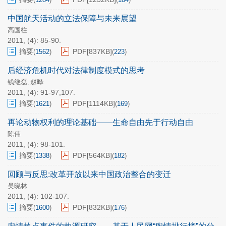
中国航天活动的立法保障与未来展望
高国柱
2011, (4): 85-90.
摘要
PDF[
837KB
]
(
1562
)
(
223
)
后经济危机时代对法律制度模式的思考
钱继磊
赵晔
,
2011, (4): 91-97,107.
摘要
PDF[
1114KB
]
(
1621
)
(
169
)
再论动物权利的理论基础——生命自由先于行动自由
陈伟
2011, (4): 98-101.
摘要
PDF[
564KB
]
(
1338
)
(
182
)
回顾与反思:改革开放以来中国政治整合的变迁
吴晓林
2011, (4): 102-107.
摘要
PDF[
832KB
]
(
1600
)
(
176
)