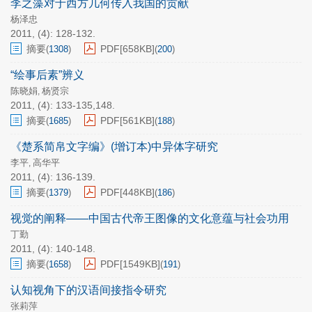
李之藻对于西方几何传入我国的贡献
杨泽忠
2011, (4): 128-132.
摘要
PDF[
658KB
]
(
1308
)
(
200
)
“绘事后素”辨义
陈晓娟
杨贤宗
,
2011, (4): 133-135,148.
摘要
PDF[
561KB
]
(
1685
)
(
188
)
《楚系简帛文字编》(增订本)中异体字研究
李平
高华平
,
2011, (4): 136-139.
摘要
PDF[
448KB
]
(
1379
)
(
186
)
视觉的阐释——中国古代帝王图像的文化意蕴与社会功用
丁勤
2011, (4): 140-148.
摘要
PDF[
1549KB
]
(
1658
)
(
191
)
认知视角下的汉语间接指令研究
张莉萍