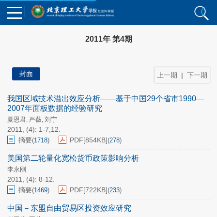
2011年 第4期
封面
上一期
|
下一期
我国区域技术溢出效应分析——基于中国29个省市1990—
2007年面板数据的经验研究
夏恩君
严薇
刘宁
,
,
2011, (4): 1-7,12.
摘要
PDF[
854KB
]
(
1718
)
(
278
)
美国第二轮量化宽松货币政策影响分析
李永刚
2011, (4): 8-12.
摘要
PDF[
722KB
]
(
1469
)
(
233
)
中国－东盟自由贸易区投资效应研究