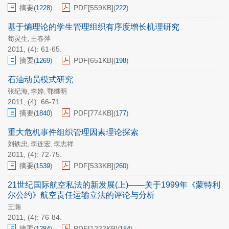
摘要
PDF[
559KB
]
(
1228
)
(
222
)
基于熵理论的学生管理组织有序度增长机理研究
苟灵生
王春萍
,
2011, (4): 61-65.
摘要
PDF[
651KB
]
(
1269
)
(
198
)
石油动员模式研究
张纪海
李婷
鄂继明
,
,
2011, (4): 66-71.
摘要
PDF[
774KB
]
(
1840
)
(
177
)
重大危机事件组织管理因素理论探索
刘铁忠
李连宏
李志祥
,
,
2011, (4): 72-75.
摘要
PDF[
533KB
]
(
1539
)
(
260
)
21世纪国际航空私法的新发展(上)——关于1999年《蒙特利
尔公约》航空责任运输立法的评论与分析
王瀚
2011, (4): 76-84.
摘要
PDF[
1232KB
]
(
1284
)
(
184
)