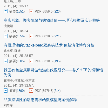
赵玉焕
王帅
,
2011, (4): 13-17.
摘要
PDF[
585KB
]
(
1551
)
(
223
)
商店形象、顾客情绪与购物价值——理论模型及实证检验
沈鹏熠
2011, (4): 18-24.
摘要
PDF[
802KB
]
(
1556
)
(
224
)
有限理性的Stackelberg双寡头技术 创新演化博弈分析
姚丰桥
陈通
,
2011, (4): 25-28,57.
摘要
PDF[
531KB
]
(
1505
)
(
195
)
我国有色金属期货波动溢出效应研究——以SHFE的铜和铝
为例
崔海蓉
何建敏
张京波
,
,
2011, (4): 29-32,57.
摘要
PDF[
597KB
]
(
1890
)
(
214
)
品牌持续性的动态需求函数模型与案例解释
刘华军