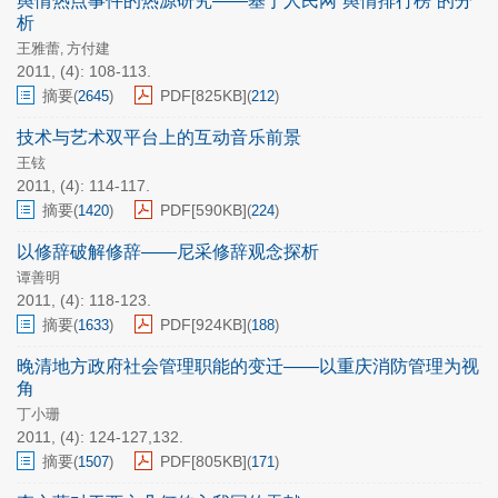
舆情热点事件的热源研究——基于人民网“舆情排行榜”的分
析
王雅蕾
方付建
,
2011, (4): 108-113.
摘要
PDF[
825KB
]
(
2645
)
(
212
)
技术与艺术双平台上的互动音乐前景
王铉
2011, (4): 114-117.
摘要
PDF[
590KB
]
(
1420
)
(
224
)
以修辞破解修辞——尼采修辞观念探析
谭善明
2011, (4): 118-123.
摘要
PDF[
924KB
]
(
1633
)
(
188
)
晚清地方政府社会管理职能的变迁——以重庆消防管理为视
角
丁小珊
2011, (4): 124-127,132.
摘要
PDF[
805KB
]
(
1507
)
(
171
)