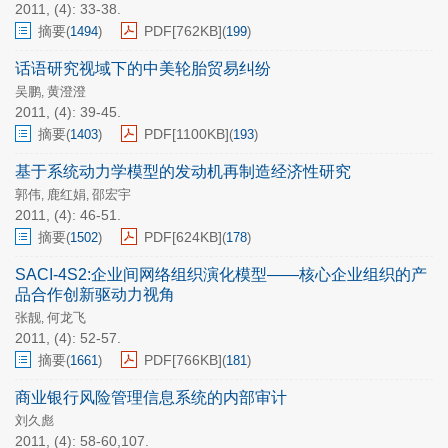
2011, (4): 33-38.
摘要
PDF[
762KB
]
(
1494
)
(
199
)
话语研究视域下的中美轮胎贸易纠纷
吴鹏
黄澄澄
,
2011, (4): 39-45.
摘要
PDF[
1100KB
]
(
1403
)
(
193
)
基于系统动力学模型的发动机再制造经济性研究
郭伟
鹿红娟
邵宏宇
,
,
2011, (4): 46-51.
摘要
PDF[
624KB
]
(
1502
)
(
178
)
SACI-4S2:企业间网络组织演化模型——核心企业组织的产
品合作创新驱动力视角
张靓
何龙飞
,
2011, (4): 52-57.
摘要
PDF[
766KB
]
(
1661
)
(
181
)
商业银行风险管理信息系统的内部审计
刘久彪
2011, (4): 58-60,107.