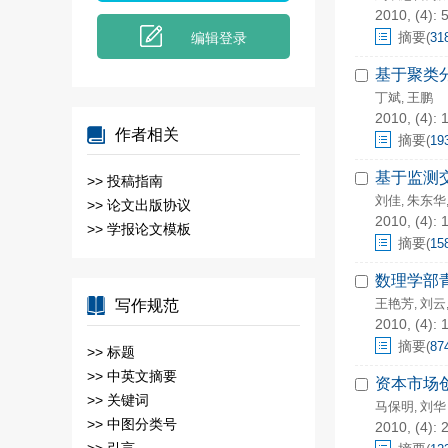
2010, (4): 5
摘要
编辑登录
(
31
基于聚类
丁斌
王鹏
,
2010, (4): 
作者相关
摘要
(
19
基于监测
>>
投稿指南
刘佳
朱东华
,
>>
论文出版协议
2010, (4): 
>>
学报论文模板
摘要
(
15
数理学部
王艳芳
刘云
写作规范
,
2010, (4): 
摘要
(
87
>>
标题
>>
中英文摘要
资本市场
>>
关键词
马保明
刘华
,
>>
中图分类号
2010, (4): 