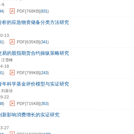
-9.
PDF[
768KB
]
84
)
(
831
)
分析的应急物资储备分类方法研究
10-13.
PDF[
635KB
]
31
)
(
341
)
交易的股指期货合约操纵策略研究
汪雪峰
,
14-18.
PDF[
799KB
]
81
)
(
243
)
青年科学基金评价模型与实证研究
刘喜珍
,
19-22.
PDF[
715KB
]
48
)
(
353
)
创新影响消费增长的实证研究
23-27.