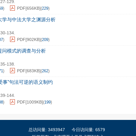
127-129.
PDF[
656KB
]
69
)
(
229
)
大学与中法大学之渊源分析
130-134.
PDF[
902KB
]
07
)
(
209
)
提问模式的调查与分析
135-138.
PDF[
683KB
]
71
)
(
262
)
+受事”句法可逆的语义制约
139-144.
PDF[
1009KB
]
08
)
(
199
)
总访问量:
3493947
今日访问量:
6579