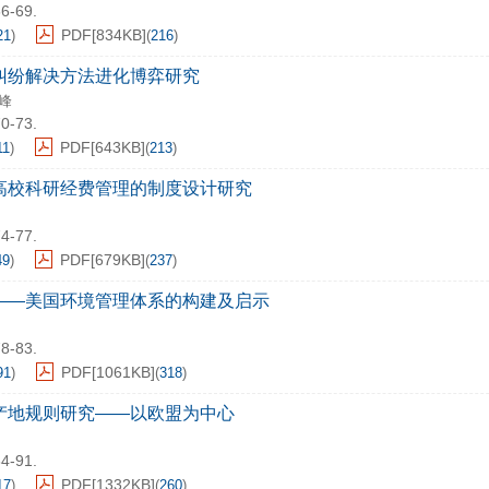
66-69.
PDF[
834KB
]
21
)
(
216
)
纠纷解决方法进化博弈研究
峰
70-73.
PDF[
643KB
]
11
)
(
213
)
高校科研经费管理的制度设计研究
74-77.
PDF[
679KB
]
49
)
(
237
)
——美国环境管理体系的构建及启示
78-83.
PDF[
1061KB
]
91
)
(
318
)
产地规则研究——以欧盟为中心
84-91.
PDF[
1332KB
]
17
)
(
260
)