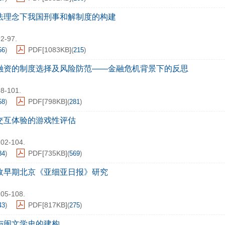
法理念下我国刑事和解制度的构建
92-97.
PDF[
1083KB
]
56
)
(
215
)
融资的制度选择及风险防范——金融危机背景下的反思
98-101.
PDF[
798KB
]
58
)
(
281
)
交互体验的游戏性评估
102-104.
PDF[
735KB
]
84
)
(
569
)
政早期北京《亚细亚日报》研究
105-108.
PDF[
817KB
]
43
)
(
275
)
与闽文学史的建构