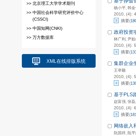
基于挣值
>>
北京理工大学学术期刊
杨小平
韩金
,
>>
中国社会科学研究评价中心
2010, (4): 
(CSSCI)
摘要
(
18
>>
中国知网(CNKI)
政府投资
>>
万方数据库
林广利
尹贻
,
2010, (4): 
摘要
(
13
XML在线排版系统
集群企业
王举颖
2010, (4): 
摘要
(
13
基于PL
赵富强
张磊
,
2010, (4): 
摘要
(
18
网络嵌入
阮国祥
阮平
,