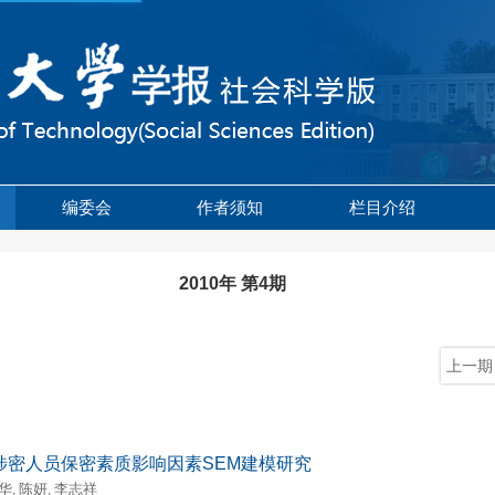
编委会
作者须知
栏目介绍
2010年 第4期
上一期
涉密人员保密素质影响因素SEM建模研究
华
陈妍
李志祥
,
,