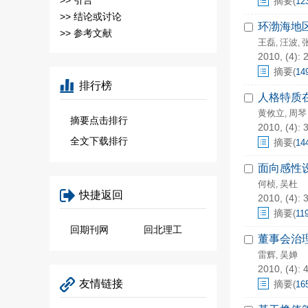
>>
引言
摘要
(
12
>>
结论或讨论
环渤海地
>>
参考文献
王磊
汪波
,
,
2010, (4): 
摘要
(
14
排行榜
人格特质
黄攸立
周琴
,
摘要点击排行
2010, (4): 
全文下载排行
摘要
(
14
面向感性
何桢
吴杜
,
快捷返回
2010, (4): 
摘要
(
11
回期刊网
回北理工
董事会治
雷辉
吴婵
,
2010, (4): 
友情链接
摘要
(
16