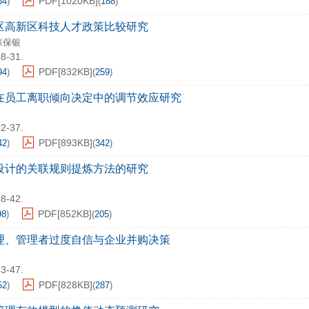
PDF[
1020KB
]
34
)
(
188
)
区高新区科技人才政策比较研究
张保银
28-31.
PDF[
832KB
]
94
)
(
259
)
在员工离职倾向决定中的调节效应研究
32-37.
PDF[
893KB
]
42
)
(
342
)
设计的关联规则提炼方法的研究
38-42.
PDF[
852KB
]
98
)
(
205
)
理、管理者过度自信与企业并购决策
43-47.
PDF[
828KB
]
52
)
(
287
)