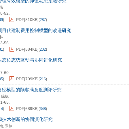
管理有效模型的挣值动态预测研究
伟
48-52.
PDF[
810KB
]
09
)
(
287
)
项目代建制费用控制模型的改进研究
林
53-56.
PDF[
584KB
]
31
)
(
202
)
生态位态势互动与协同进化研究
57-60.
PDF[
709KB
]
05
)
(
216
)
S路径模型的顾客满意度测评研究
陈钒
,
61-65.
PDF[
689KB
]
14
)
(
348
)
和技术创新的协同演化研究
南
宋静
,