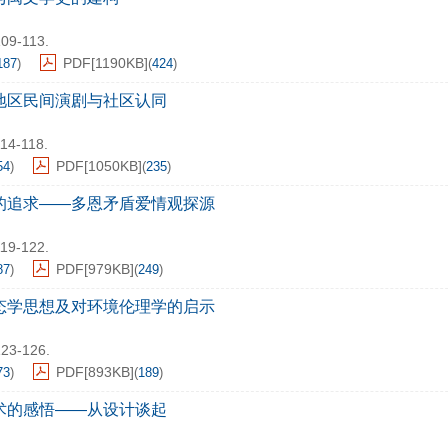
109-113.
PDF[
1190KB
]
187
)
(
424
)
地区民间演剧与社区认同
114-118.
PDF[
1050KB
]
54
)
(
235
)
的追求——多恩矛盾爱情观探源
119-122.
PDF[
979KB
]
87
)
(
249
)
态学思想及对环境伦理学的启示
123-126.
PDF[
893KB
]
73
)
(
189
)
术的感悟——从设计谈起