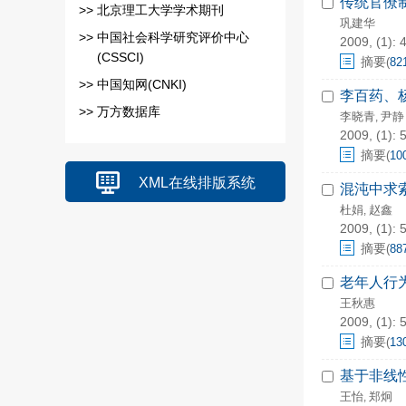
传统官僚
>>
北京理工大学学术期刊
巩建华
>>
中国社会科学研究评价中心
2009, (1): 
(CSSCI)
摘要
(
82
>>
中国知网(CNKI)
李百药、
>>
万方数据库
李晓青
尹静
,
2009, (1): 
摘要
(
10
XML在线排版系统
混沌中求
杜娟
赵鑫
,
2009, (1): 
摘要
(
88
老年人行
王秋惠
2009, (1): 
摘要
(
13
基于非线
王怡
郑炯
,