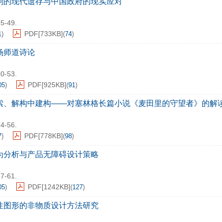
制的现代遗存与中国政府的现实应对
45-49.
PDF[
733KB
]
1
)
(
74
)
杨师道诗论
50-53.
PDF[
925KB
]
05
)
(
91
)
索、解构中建构——对塞林格长篇小说《麦田里的守望者》的解
54-56.
PDF[
778KB
]
7
)
(
98
)
为分析与产品无障碍设计策略
57-61.
PDF[
1242KB
]
05
)
(
127
)
性图形的非物质设计方法研究