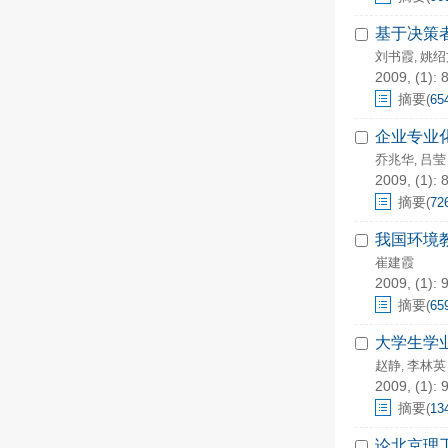
基于决策
刘书霞
姚绍
,
2009, (1): 
摘要
(
65
企业专业
乔兆华
吕莹
,
2009, (1): 
摘要
(
72
我国环境
崔建霞
2009, (1): 
摘要
(
65
大学生学
赵静
李林英
,
2009, (1): 
摘要
(
13
论北京理