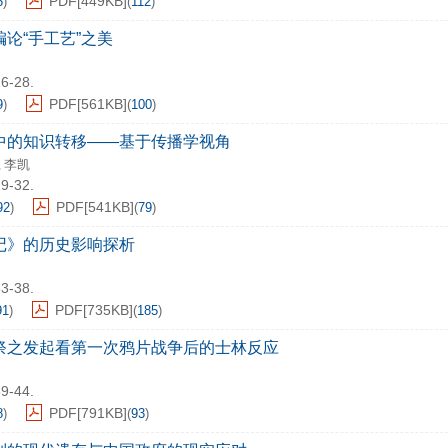
PDF[
449KB
]
6
)
(
112
)
论“手工艺”之美
26-28.
PDF[
561KB
]
9
)
(
100
)
中的知识转移——基于传播学视角
李凯
,
29-32.
PDF[
541KB
]
92
)
(
79
)
记》的历史影响探析
33-38.
PDF[
735KB
]
91
)
(
185
)
祭之发起看第一次鸦片战争后的士林反应
39-44.
PDF[
791KB
]
8
)
(
93
)