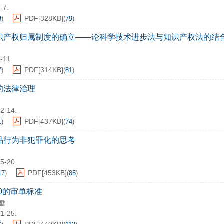
-7.
PDF[
328KB
]
3
)
(
79
)
识产权归属制度的确立——论科学技术进步法与知识产权法的结
8-11.
PDF[
314KB
]
7
)
(
81
)
的法律治理
12-14.
PDF[
437KB
]
1
)
(
74
)
品行为非犯罪化的思考
15-20.
PDF[
453KB
]
17
)
(
85
)
00的审单标准
鸯
21-25.