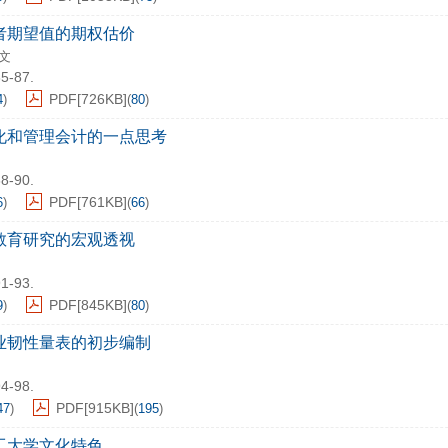
者期望值的期权估价
文
85-87.
PDF[
726KB
]
4
)
(
80
)
化和管理会计的一点思考
88-90.
PDF[
761KB
]
6
)
(
66
)
教育研究的宏观透视
91-93.
PDF[
845KB
]
9
)
(
80
)
业韧性量表的初步编制
94-98.
PDF[
915KB
]
47
)
(
195
)
工大学文化特色