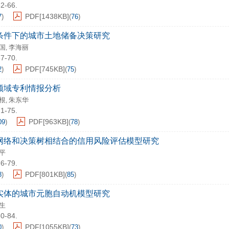
62-66.
PDF[
1438KB
]
7
)
(
76
)
条件下的城市土地储备决策研究
国
李海丽
,
67-70.
PDF[
745KB
]
2
)
(
75
)
领域专利情报分析
根
朱东华
,
71-75.
PDF[
963KB
]
09
)
(
78
)
网络和决策树相结合的信用风险评估模型研究
平
76-79.
PDF[
801KB
]
8
)
(
85
)
实体的城市元胞自动机模型研究
生
80-84.
PDF[
1055KB
]
0
)
(
73
)