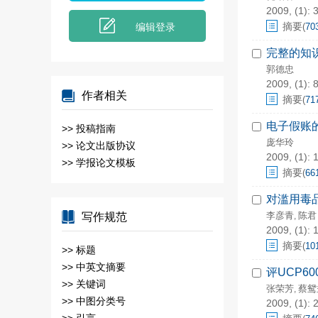
2009, (1): 3
摘要
编辑登录
(
70
完整的知
郭德忠
2009, (1): 
作者相关
摘要
(
71
电子假账
>>
投稿指南
庞华玲
>>
论文出版协议
2009, (1): 
>>
学报论文模板
摘要
(
66
对滥用毒
李彦青
陈君
写作规范
,
2009, (1): 
摘要
(
10
>>
标题
>>
中英文摘要
评UCP6
>>
关键词
张荣芳
蔡鸳
,
>>
中图分类号
2009, (1): 