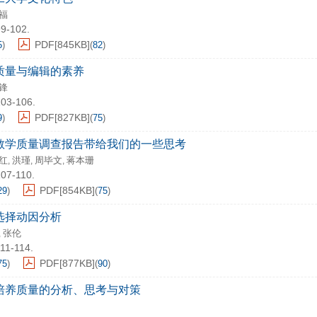
福
99-102.
PDF[
845KB
]
5
)
(
82
)
质量与编辑的素养
锋
103-106.
PDF[
827KB
]
9
)
(
75
)
教学质量调查报告带给我们的一些思考
红
洪瑾
周毕文
蒋本珊
,
,
,
107-110.
PDF[
854KB
]
29
)
(
75
)
选择动因分析
张伦
,
111-114.
PDF[
877KB
]
75
)
(
90
)
培养质量的分析、思考与对策