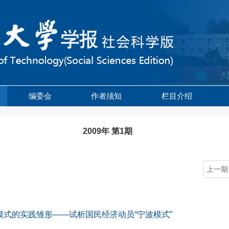
编委会
作者须知
栏目介绍
2009年 第1期
上一期
模式的实践雏形——试析国民经济动员“宁波模式”