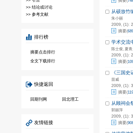
>>
引言
摘要
(
74
>>
结论或讨论
从硕放竹编
>>
参考文献
朱小丽
2009, (1): 
摘要
(
68
排行榜
学术交流
陈士俊
夏青
,
摘要点击排行
2009, (1): 
全文下载排行
摘要
(
10
《三国史
苗威
快捷返回
2009, (1): 
摘要
(
11
回期刊网
回北理工
从顾祠会
郭丽萍
2009, (1): 
友情链接
摘要
(
90