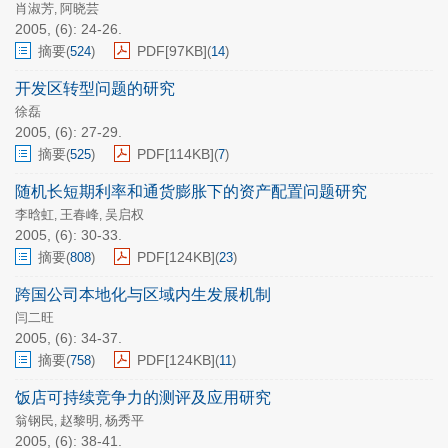
肖淑芳
阿晓芸
,
2005, (6): 24-26.
摘要
PDF[
97KB
]
(
524
)
(
14
)
开发区转型问题的研究
徐磊
2005, (6): 27-29.
摘要
PDF[
114KB
]
(
525
)
(
7
)
随机长短期利率和通货膨胀下的资产配置问题研究
李晗虹
王春峰
吴启权
,
,
2005, (6): 30-33.
摘要
PDF[
124KB
]
(
808
)
(
23
)
跨国公司本地化与区域内生发展机制
闫二旺
2005, (6): 34-37.
摘要
PDF[
124KB
]
(
758
)
(
11
)
饭店可持续竞争力的测评及应用研究
翁钢民
赵黎明
杨秀平
,
,
2005, (6): 38-41.