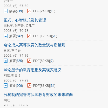
贺亚兰
2005, (6): 67-69.
摘要
PDF[
24KB
]
(
719
)
(
15
)
图式、心智模式及其管理
李林英
刘平青
孟凡臣
,
,
2005, (6): 70-73.
摘要
PDF[
129KB
]
(
842
)
(
20
)
略论成人高等教育的数量观与质量观
史彦
李印香
,
2005, (6): 74-76.
摘要
PDF[
89KB
]
(
535
)
(
7
)
试论墨子的教育思想及其现实意义
刘佳
靳贵珍
,
2005, (6): 77-79.
摘要
PDF[
86KB
]
(
909
)
(
34
)
分税制的完善与我国教育财政的未来取向
陶红
2005, (6): 80-82.