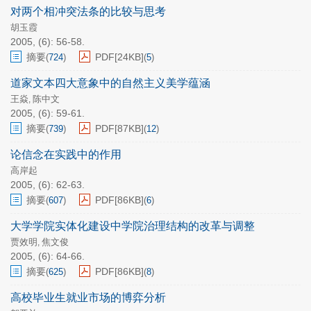
对两个相冲突法条的比较与思考
胡玉霞
2005, (6): 56-58.
摘要
PDF[
24KB
]
(
724
)
(
5
)
道家文本四大意象中的自然主义美学蕴涵
王焱
陈中文
,
2005, (6): 59-61.
摘要
PDF[
87KB
]
(
739
)
(
12
)
论信念在实践中的作用
高岸起
2005, (6): 62-63.
摘要
PDF[
86KB
]
(
607
)
(
6
)
大学学院实体化建设中学院治理结构的改革与调整
贾效明
焦文俊
,
2005, (6): 64-66.
摘要
PDF[
86KB
]
(
625
)
(
8
)
高校毕业生就业市场的博弈分析