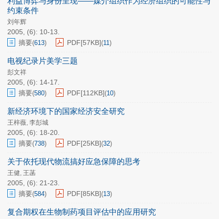
利益博弈与身份呈现——媒介组织作为经济组织的可能性与
约束条件
刘年辉
2005, (6): 10-13.
摘要
PDF[
57KB
]
(
613
)
(
11
)
电视纪录片美学三题
彭文祥
2005, (6): 14-17.
摘要
PDF[
112KB
]
(
580
)
(
10
)
新经济环境下的国家经济安全研究
王梓薇
李彭城
,
2005, (6): 18-20.
摘要
PDF[
25KB
]
(
738
)
(
32
)
关于依托现代物流搞好应急保障的思考
王健
王菡
,
2005, (6): 21-23.
摘要
PDF[
85KB
]
(
584
)
(
13
)
复合期权在生物制药项目评估中的应用研究