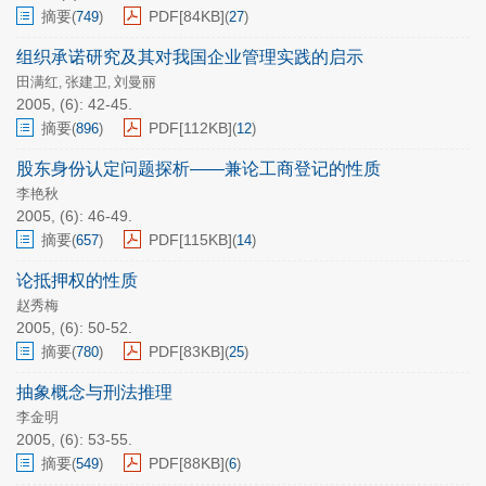
摘要
PDF[
84KB
]
(
749
)
(
27
)
组织承诺研究及其对我国企业管理实践的启示
田满红
张建卫
刘曼丽
,
,
2005, (6): 42-45.
摘要
PDF[
112KB
]
(
896
)
(
12
)
股东身份认定问题探析——兼论工商登记的性质
李艳秋
2005, (6): 46-49.
摘要
PDF[
115KB
]
(
657
)
(
14
)
论抵押权的性质
赵秀梅
2005, (6): 50-52.
摘要
PDF[
83KB
]
(
780
)
(
25
)
抽象概念与刑法推理
李金明
2005, (6): 53-55.
摘要
PDF[
88KB
]
(
549
)
(
6
)