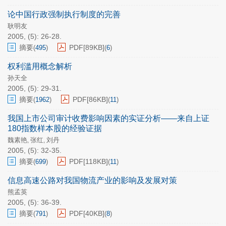
论中国行政强制执行制度的完善
耿明友
2005, (5): 26-28.
摘要
PDF[
89KB
]
(
495
)
(
6
)
权利滥用概念解析
孙天全
2005, (5): 29-31.
摘要
PDF[
86KB
]
(
1962
)
(
11
)
我国上市公司审计收费影响因素的实证分析——来自上证
180指数样本股的经验证据
魏素艳
张红
刘丹
,
,
2005, (5): 32-35.
摘要
PDF[
118KB
]
(
699
)
(
11
)
信息高速公路对我国物流产业的影响及发展对策
熊孟英
2005, (5): 36-39.
摘要
PDF[
40KB
]
(
791
)
(
8
)