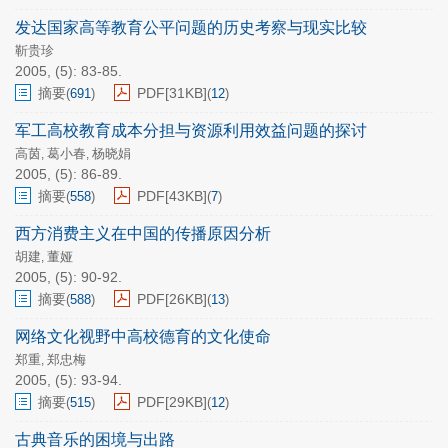
发达国家高等教育公平问题的历史考察与现实比较
靳贵珍
2005, (5): 83-85.
摘要
PDF[
31KB
]
(
691
)
(
12
)
军工高校教育成本分担与资源利用效益问题的探讨
高茵
葛小春
杨晓娟
,
,
2005, (5): 86-89.
摘要
PDF[
43KB
]
(
558
)
(
7
)
西方消费主义在中国的传播原因分析
胡建
董娅
,
2005, (5): 90-92.
摘要
PDF[
26KB
]
(
588
)
(
13
)
网络文化视野中高校德育的文化使命
郑重
郑忠梅
,
2005, (5): 93-94.
摘要
PDF[
29KB
]
(
515
)
(
12
)
古典音乐的困境与出路