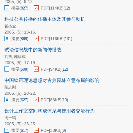
2005, (5): 9-12.
摘要
PDF[
114KB
]
(
827
)
(
12
)
科技公共传播的传播主体及其参与动机
翟杰全
2005, (5): 13-16.
摘要
PDF[
116KB
]
(
869
)
(
131
)
试论信息战中的新闻传播战
刘燕
郭福成
,
2005, (5): 17-19.
摘要
PDF[
94KB
]
(
509
)
(
12
)
中国绘画理论思想对古典园林立意布局的影响
隋志刚
2005, (5): 20-22.
摘要
PDF[
86KB
]
(
627
)
(
10
)
设计工作室空间构成体系与使用者交流行为
周一鸣
2005, (5): 23-25.
摘要
PDF[
38KB
]
(
617
)
(
9
)