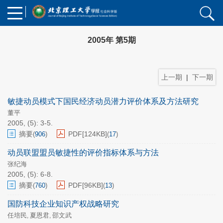
2005年 第5期
上一期
|
下一期
敏捷动员模式下国民经济动员潜力评价体系及方法研究
董平
2005, (5): 3-5.
摘要
PDF[
124KB
]
(
906
)
(
17
)
动员联盟盟员敏捷性的评价指标体系与方法
张纪海
2005, (5): 6-8.
摘要
PDF[
96KB
]
(
760
)
(
13
)
国防科技企业知识产权战略研究
任培民
夏恩君
邵文武
,
,