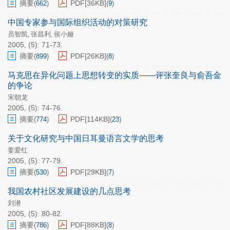
摘要
PDF[
36KB
]
(
662
)
(
9
)
中国专家参与国际组织活动的对策研究
员智凯
张昌利
侯小娅
,
,
2005, (5): 71-73.
摘要
PDF[
26KB
]
(
899
)
(
8
)
马克思在异化问题上思想转变的实质——评张奎良与俞吾金
的争论
宋朝龙
2005, (5): 74-76.
摘要
PDF[
114KB
]
(
774
)
(
23
)
关于文化研究与中国日耳曼语言文学的思考
姜爱红
2005, (5): 77-79.
摘要
PDF[
29KB
]
(
530
)
(
7
)
我国农村社区发展建设的几点思考
刘潜
2005, (5): 80-82.
摘要
PDF[
88KB
]
(
786
)
(
8
)