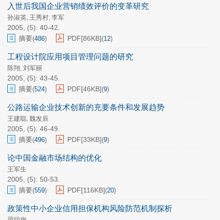
入世后我国企业营销绩效评价的变革研究
孙淑英
王秀村
李军
,
,
2005, (5): 40-42.
摘要
PDF[
86KB
]
(
486
)
(
12
)
工程设计院应用项目管理问题的研究
陈翔
刘军丽
,
2005, (5): 43-45.
摘要
PDF[
46KB
]
(
524
)
(
9
)
公路运输企业技术创新的充要条件和发展趋势
王建聪
魏发辰
,
2005, (5): 46-49.
摘要
PDF[
33KB
]
(
496
)
(
9
)
论中国金融市场结构的优化
王军生
2005, (5): 50-53.
摘要
PDF[
116KB
]
(
559
)
(
20
)
政策性中小企业信用担保机构风险防范机制探析
梁瑞华