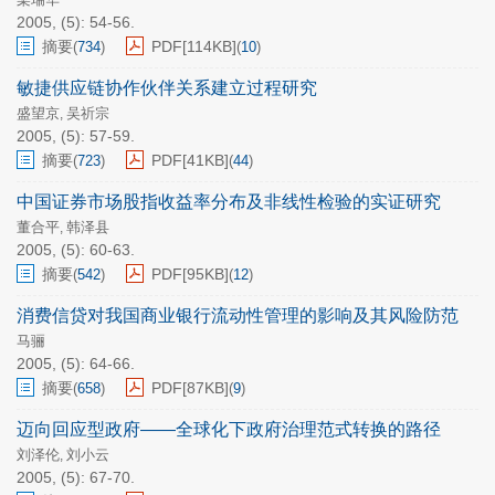
2005, (5): 54-56.
摘要
PDF[
114KB
]
(
734
)
(
10
)
敏捷供应链协作伙伴关系建立过程研究
盛望京
吴祈宗
,
2005, (5): 57-59.
摘要
PDF[
41KB
]
(
723
)
(
44
)
中国证券市场股指收益率分布及非线性检验的实证研究
董合平
韩泽县
,
2005, (5): 60-63.
摘要
PDF[
95KB
]
(
542
)
(
12
)
消费信贷对我国商业银行流动性管理的影响及其风险防范
马骊
2005, (5): 64-66.
摘要
PDF[
87KB
]
(
658
)
(
9
)
迈向回应型政府——全球化下政府治理范式转换的路径
刘泽伦
刘小云
,
2005, (5): 67-70.