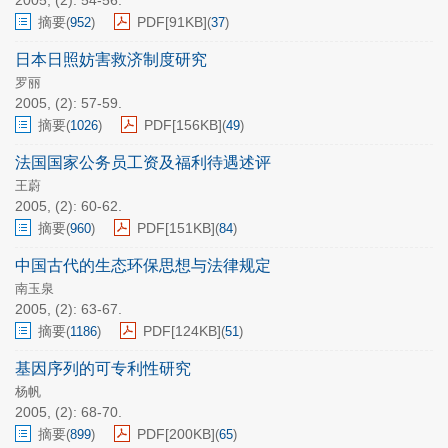
2005, (2): 54-56.
摘要
PDF[
91KB
]
(
952
)
(
37
)
日本日照妨害救济制度研究
罗丽
2005, (2): 57-59.
摘要
PDF[
156KB
]
(
1026
)
(
49
)
法国国家公务员工资及福利待遇述评
王蔚
2005, (2): 60-62.
摘要
PDF[
151KB
]
(
960
)
(
84
)
中国古代的生态环保思想与法律规定
南玉泉
2005, (2): 63-67.
摘要
PDF[
124KB
]
(
1186
)
(
51
)
基因序列的可专利性研究
杨帆
2005, (2): 68-70.
摘要
PDF[
200KB
]
(
899
)
(
65
)