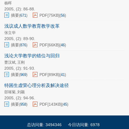
杨晖
2005, (2): 86-88.
摘要
PDF[
75KB
]
(
671
)
(
56
)
浅议成人数学教育教学改革
张立华
2005, (2): 89-90.
摘要
PDF[
66KB
]
(
876
)
(
46
)
浅论大学教学的错位与回归
曹汉斌
王刚
,
2005, (2): 91-93.
摘要
PDF[
89KB
]
(
969
)
(
41
)
特困生虚荣心理分析及解决途径
邵璀菊
刘颖
,
2005, (2): 94-96.
摘要
PDF[
143KB
]
(
958
)
(
45
)
总访问量:
3494346
今日访问量:
6978