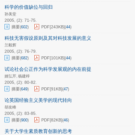
科学的价值缺位与回归
孙美堂
2005, (2): 71-75.
摘要
PDF[
243KB
]
(
602
)
(
44
)
科技无害假设原则及其对科技发展的意义
兰毅辉
2005, (2): 76-79.
摘要
PDF[
101KB
]
(
682
)
(
44
)
试论社会公正作为科学发展观的内在前提
姚弘芹
杨建梓
,
2005, (2): 80-82.
摘要
PDF[
91KB
]
(
649
)
(
47
)
论英国经验主义美学的现代转向
胡友峰
2005, (2): 83-85.
摘要
PDF[
82KB
]
(
900
)
(
46
)
关于大学生素质教育创新的思考