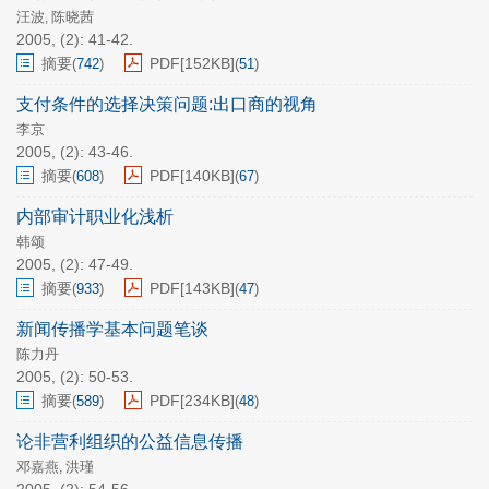
汪波
陈晓茜
,
2005, (2): 41-42.
摘要
PDF[
152KB
]
(
742
)
(
51
)
支付条件的选择决策问题:出口商的视角
李京
2005, (2): 43-46.
摘要
PDF[
140KB
]
(
608
)
(
67
)
内部审计职业化浅析
韩颂
2005, (2): 47-49.
摘要
PDF[
143KB
]
(
933
)
(
47
)
新闻传播学基本问题笔谈
陈力丹
2005, (2): 50-53.
摘要
PDF[
234KB
]
(
589
)
(
48
)
论非营利组织的公益信息传播
邓嘉燕
洪瑾
,