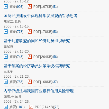
2005, (2): 10-12.
摘要
PDF[
167KB
]
(
995
)
(
51
)
国防经济建设中体现科学发展观的哲学思考
焦智立
夏炎
,
2005, (2): 13-15.
摘要
PDF[
178KB
]
(
778
)
(
53
)
基于动态联盟的国民经济动员组织研究
张纪海
2005, (2): 16-20.
摘要
PDF[
264KB
]
(
748
)
(
56
)
基于预案的经济动员决策系统框架研究
王永军
2005, (2): 21-23.
摘要
PDF[
168KB
]
(
758
)
(
37
)
内部评级法与我国商业银行信用风险管理
张燃
侯光明
,
2005, (2): 24-26.
摘要
PDF[
214KB
]
(
1101
)
(
72
)