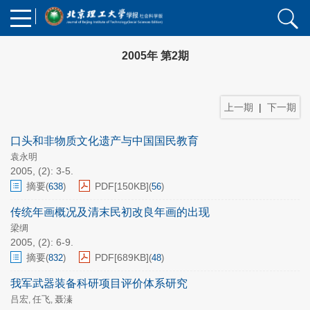
2005年 第2期
上一期
|
下一期
口头和非物质文化遗产与中国国民教育
袁永明
2005, (2): 3-5.
摘要
PDF[
150KB
]
(
638
)
(
56
)
传统年画概况及清末民初改良年画的出现
梁绸
2005, (2): 6-9.
摘要
PDF[
689KB
]
(
832
)
(
48
)
我军武器装备科研项目评价体系研究
吕宏
任飞
聂溱
,
,