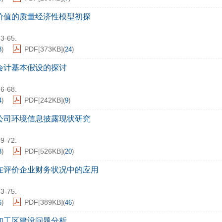
价值的质量经济性模型初探
63-65.
PDF[
373KB
]
8
)
(
24
)
会计基本假设的探讨
66-68.
PDF[
242KB
]
4
)
(
9
)
公司环境信息披露现状研究
69-72.
PDF[
526KB
]
3
)
(
20
)
在评价企业财务状况中的应用
73-75.
PDF[
389KB
]
6
)
(
46
)
加工区建设问题分析