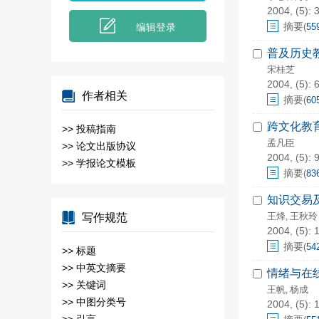
2004, (5): 3
摘要
编辑登录
(
55
普及历史
宋桂芝
2004, (5): 6
作者相关
摘要
(
60
跨文化教
>>
投稿指南
孟凡臣
>>
论文出版协议
2004, (5): 
>>
学报论文模板
摘要
(
83
知识交易
王烽
王秋玲
写作规范
,
2004, (5): 
摘要
(
54
>>
标题
>>
中英文摘要
情绪与在
>>
关键词
王帆
杨成
,
>>
中图分类号
2004, (5): 