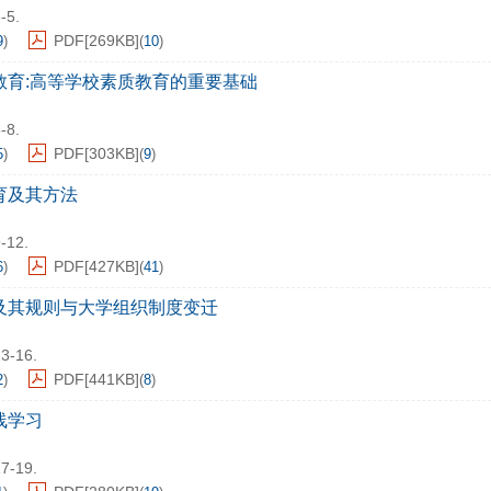
-5.
PDF[
269KB
]
9
)
(
10
)
教育:高等学校素质教育的重要基础
-8.
PDF[
303KB
]
5
)
(
9
)
育及其方法
9-12.
PDF[
427KB
]
6
)
(
41
)
及其规则与大学组织制度变迁
13-16.
PDF[
441KB
]
2
)
(
8
)
线学习
17-19.