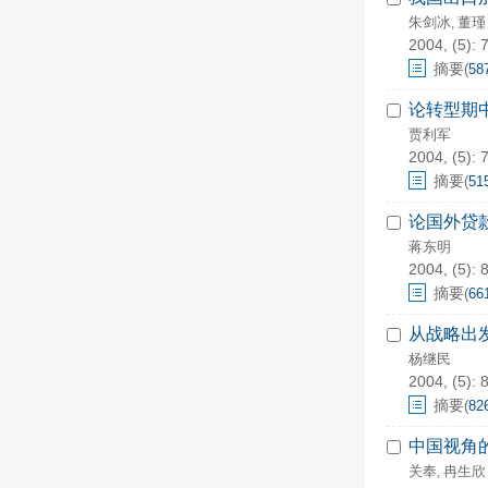
朱剑冰
董瑾
,
2004, (5): 
摘要
(
58
论转型期
贾利军
2004, (5): 
摘要
(
51
论国外贷
蒋东明
2004, (5): 
摘要
(
66
从战略出
杨继民
2004, (5): 
摘要
(
82
中国视角
关奉
冉生欣
,