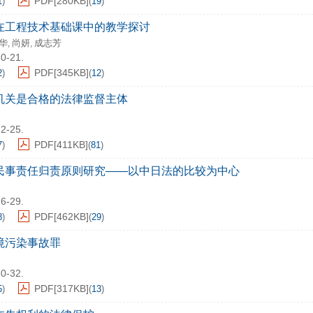
PDF[
280KB
]
1
)
(
19
)
在工程技术基础课中的教学探讨
华
尚妍
成志芳
,
,
20-21.
PDF[
345KB
]
2
)
(
12
)
机关是合格的法律监督主体
22-25.
PDF[
411KB
]
7
)
(
81
)
民事责任归责原则研究——以中日法的比较为中心
26-29.
PDF[
462KB
]
8
)
(
29
)
境污染事故罪
30-32.
PDF[
317KB
]
5
)
(
13
)