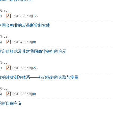
76-78.
PDF[
320KB
]
7
)
(
17
)
中国金融业的反垄断管制实践
79-82.
PDF[
436KB
]
5
)
(
8
)
款定价模式及其对我国商业银行的启示
83-85.
PDF[
350KB
]
1
)
(
27
)
发的绩效测评体系——外部指标的选取与测量
86-88.
PDF[
259KB
]
6
)
(
8
)
的新自由主义