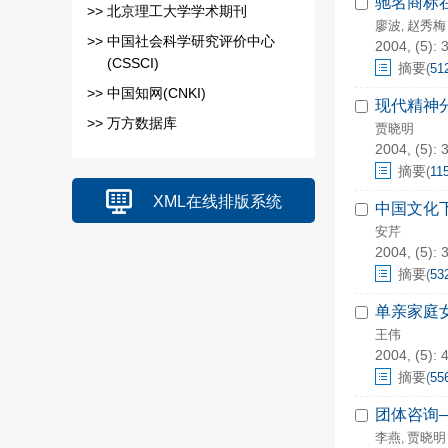
驰名商标
>>
北京理工大学学术期刊
廖波
赵秀梅
,
>>
中国社会科学研究评价中心
2004, (5): 
(CSSCI)
摘要
(
51
>>
中国知网(CNKI)
现代精神
>>
万方数据库
贾晓明
2004, (5): 
摘要
(
11
XML在线排版系统
中国文化
安芹
2004, (5): 
摘要
(
53
单亲家庭
王伟
2004, (5): 
摘要
(
55
团体咨询
李燕
贾晓明
,