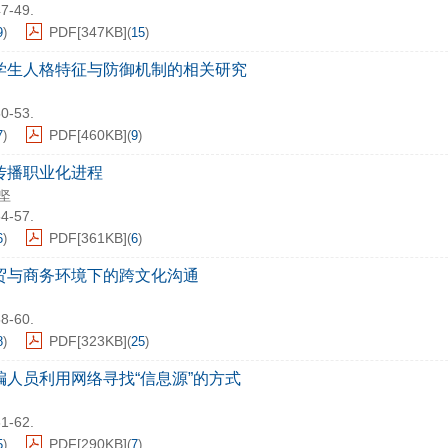
47-49.
PDF[
347KB
]
9
)
(
15
)
学生人格特征与防御机制的相关研究
50-53.
PDF[
460KB
]
7
)
(
9
)
传播职业化进程
坚
54-57.
PDF[
361KB
]
6
)
(
6
)
贸与商务环境下的跨文化沟通
58-60.
PDF[
323KB
]
8
)
(
25
)
编人员利用网络寻找“信息源”的方式
61-62.
PDF[
290KB
]
5
)
(
7
)