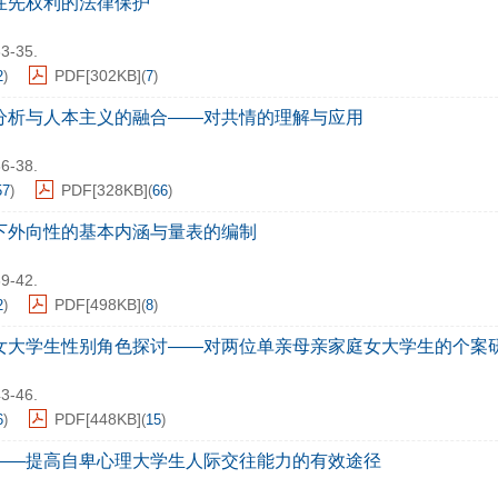
在先权利的法律保护
33-35.
PDF[
302KB
]
2
)
(
7
)
分析与人本主义的融合——对共情的理解与应用
36-38.
PDF[
328KB
]
57
)
(
66
)
下外向性的基本内涵与量表的编制
39-42.
PDF[
498KB
]
2
)
(
8
)
女大学生性别角色探讨——对两位单亲母亲家庭女大学生的个案
43-46.
PDF[
448KB
]
6
)
(
15
)
——提高自卑心理大学生人际交往能力的有效途径