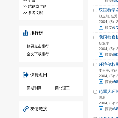
>>
引言
摘要
(
55
>>
结论或讨论
双语教学
>>
参考文献
赵玉灿
任秀
,
2004, (5): 
摘要
(
67
排行榜
我国检察
杨亚非
摘要点击排行
2004, (5): 
全文下载排行
摘要
(
56
环境侵权
李玉平
罗丽
,
快捷返回
2004, (5): 
摘要
(
66
回期刊网
回北理工
论重大环
陈君
2004, (5): 
友情链接
摘要
(
64