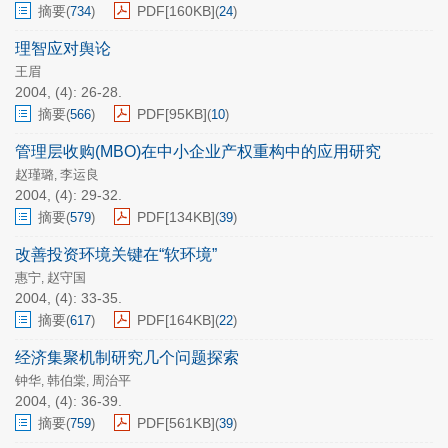
摘要
PDF[
160KB
]
(
734
)
(
24
)
理智应对舆论
王眉
2004, (4): 26-28.
摘要
PDF[
95KB
]
(
566
)
(
10
)
管理层收购(MBO)在中小企业产权重构中的应用研究
赵瑾璐
李运良
,
2004, (4): 29-32.
摘要
PDF[
134KB
]
(
579
)
(
39
)
改善投资环境关键在“软环境”
惠宁
赵守国
,
2004, (4): 33-35.
摘要
PDF[
164KB
]
(
617
)
(
22
)
经济集聚机制研究几个问题探索
钟华
韩伯棠
周治平
,
,
2004, (4): 36-39.
摘要
PDF[
561KB
]
(
759
)
(
39
)