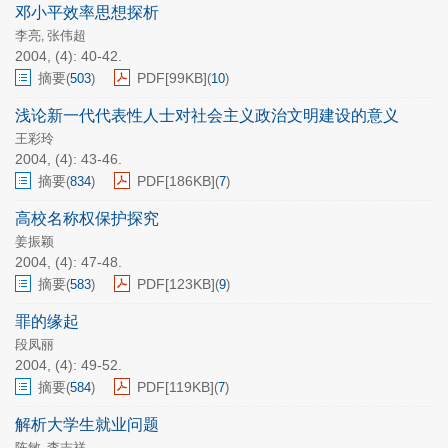
邓小平效率思想探析
李亮
张伟超
,
2004, (4): 40-42.
摘要
PDF[
99KB
]
(
503
)
(
10
)
浅论新一代代表性人士对社会主义政治文明建设的意义
王彩玲
2004, (4): 43-46.
摘要
PDF[
186KB
]
(
834
)
(
7
)
高校名称权保护探究
姜振颖
2004, (4): 47-48.
摘要
PDF[
123KB
]
(
583
)
(
9
)
罪的缘起
段凤丽
2004, (4): 49-52.
摘要
PDF[
119KB
]
(
584
)
(
7
)
解析大学生就业问题
陈敏
李志祥