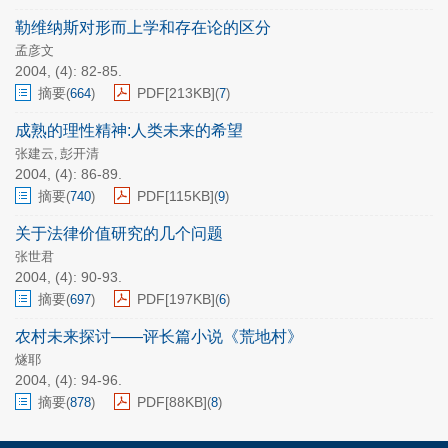
勒维纳斯对形而上学和存在论的区分
孟彦文
2004, (4): 82-85.
摘要
PDF[
213KB
]
(
664
)
(
7
)
成熟的理性精神:人类未来的希望
张建云
彭开清
,
2004, (4): 86-89.
摘要
PDF[
115KB
]
(
740
)
(
9
)
关于法律价值研究的几个问题
张世君
2004, (4): 90-93.
摘要
PDF[
197KB
]
(
697
)
(
6
)
农村未来探讨——评长篇小说《荒地村》
燧耶
2004, (4): 94-96.
摘要
PDF[
88KB
]
(
878
)
(
8
)