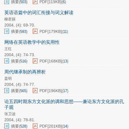
摘要
PDF[
119KB
]
(
503
)
(
6
)
英语语篇中的词汇衔接与词义解读
柳君丽
2004, (4): 69-70.
摘要
PDF[
179KB
]
(
593
)
(
11
)
网络在英语教学中的实用性
王红
2004, (4): 74-73.
摘要
PDF[
168KB
]
(
516
)
(
13
)
周代继承制的再辨析
盖明
2004, (4): 74-77.
摘要
PDF[
196KB
]
(
565
)
(
17
)
论五四时期东方文化派的调和思想——兼论东方文化派的孔
子观
张卫波
2004, (4): 78-81.
摘要
PDF[
201KB
]
(
528
)
(
14
)