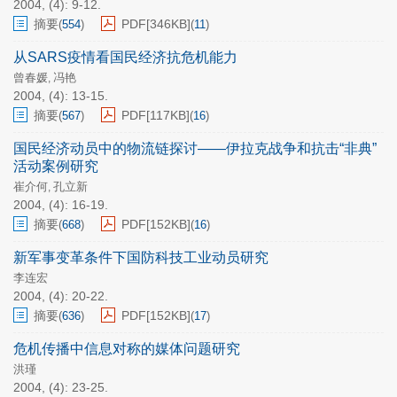
2004, (4): 9-12.
摘要
PDF[
346KB
]
(
554
)
(
11
)
从SARS疫情看国民经济抗危机能力
曾春媛
冯艳
,
2004, (4): 13-15.
摘要
PDF[
117KB
]
(
567
)
(
16
)
国民经济动员中的物流链探讨——伊拉克战争和抗击“非典”
活动案例研究
崔介何
孔立新
,
2004, (4): 16-19.
摘要
PDF[
152KB
]
(
668
)
(
16
)
新军事变革条件下国防科技工业动员研究
李连宏
2004, (4): 20-22.
摘要
PDF[
152KB
]
(
636
)
(
17
)
危机传播中信息对称的媒体问题研究
洪瑾
2004, (4): 23-25.