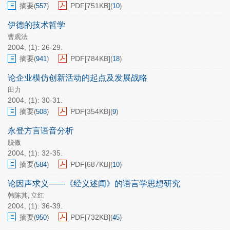
摘要
PDF[
751KB
]
(
557
)
(
10
)
伊德的技术哲学
曹观法
2004, (1): 26-29.
摘要
PDF[
784KB
]
(
941
)
(
18
)
论企业模仿创新活动的起点及发展战略
田力
2004, (1): 30-31.
摘要
PDF[
354KB
]
(
508
)
(
9
)
永登方言语音分析
脱傲
2004, (1): 32-35.
摘要
PDF[
687KB
]
(
584
)
(
10
)
论因声求义——《经义述闻》的语言学思想研究
韩陈其
立红
,
2004, (1): 36-39.
摘要
PDF[
732KB
]
(
950
)
(
45
)