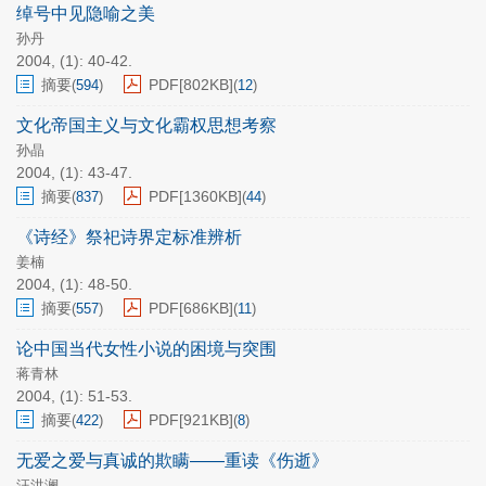
绰号中见隐喻之美
孙丹
2004, (1): 40-42.
摘要
PDF[
802KB
]
(
594
)
(
12
)
文化帝国主义与文化霸权思想考察
孙晶
2004, (1): 43-47.
摘要
PDF[
1360KB
]
(
837
)
(
44
)
《诗经》祭祀诗界定标准辨析
姜楠
2004, (1): 48-50.
摘要
PDF[
686KB
]
(
557
)
(
11
)
论中国当代女性小说的困境与突围
蒋青林
2004, (1): 51-53.
摘要
PDF[
921KB
]
(
422
)
(
8
)
无爱之爱与真诚的欺瞒——重读《伤逝》
汪洪澜