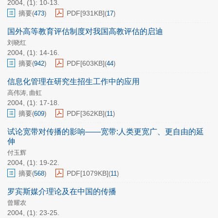
2004, (1): 10-13.
摘要
PDF[
931KB
]
(
473
)
(
17
)
国外高等教育评估制度对我国高教评估的启迪
刘晓红
2004, (1): 14-16.
摘要
PDF[
603KB
]
(
942
)
(
44
)
信息化管理在研究生招生工作中的应用
高伟涛
曲虹
,
2004, (1): 17-18.
摘要
PDF[
362KB
]
(
609
)
(
11
)
试论宽带对传播的影响——宽带:人类更宽广、更自由的延
伸
付玉辉
2004, (1): 19-22.
摘要
PDF[
1079KB
]
(
568
)
(
11
)
罗宾斯媒介理论及在中国的传播
曾耀农
2004, (1): 23-25.