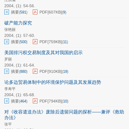
2004, (1): 54-56.
摘要
PDF[
607KB
]
(
591
)
(
9
)
破产能力探究
张艳丽
2004, (1): 57-60.
摘要
PDF[
759KB
]
(
500
)
(
11
)
美国排污权交易制度及其对我国的启示
罗丽
2004, (1): 61-64.
摘要
PDF[
910KB
]
(
880
)
(
19
)
论多边贸易体制中的环境保护问题及其发展趋势
李寿平
2004, (1): 65-68.
摘要
PDF[
794KB
]
(
464
)
(
10
)
对《收容遣送办法》废除后遗留问题的探析——兼评《救助
办法》
张平