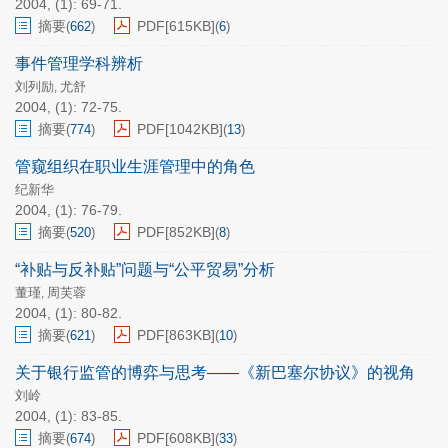
2004, (1): 69-71.
摘要
PDF[
615KB
]
(
662
)
(
6
)
事件管理学科辨析
刘列励
尤舒
,
2004, (1): 72-75.
摘要
PDF[
1042KB
]
(
774
)
(
13
)
管窥组织在职业生涯管理中的角色
纪新华
2004, (1): 76-79.
摘要
PDF[
852KB
]
(
520
)
(
8
)
“补贴与反补贴”问题与“公平贸易”分析
董瑾
周芙蓉
,
2004, (1): 80-82.
摘要
PDF[
863KB
]
(
621
)
(
10
)
关于银行监管的博弈与思考——《新巴塞尔协议》的视角
刘岭
2004, (1): 83-85.
摘要
PDF[
608KB
]
(
674
)
(
33
)