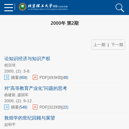
2000年 第2期
上一期
|
下一期
论知识经济与知识产权
程宗璋
2000, (2): 3-8.
摘要
PDF[
493KB
]
(
859
)
(
49
)
对“高等教育产业化”问题的思考
曲建新
盛国军
,
2000, (2): 9-12.
摘要
PDF[
322KB
]
(
548
)
(
22
)
敦煌学的世纪回顾与展望
赵和平