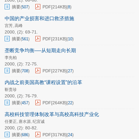
2000, (2): 66-68.
摘要
PDF[
214KB
]
(
507
)
(
8
)
中国的产业损害和进口救济措施
宫芳
高峰
,
2000, (2): 69-71.
摘要
PDF[
231KB
]
(
561
)
(
10
)
垄断竞争均衡──从短期走向长期
李先柏
2000, (2): 72-75.
摘要
PDF[
227KB
]
(
708
)
(
27
)
内战之前美国高教“课程设置”的沿革
靳贵珍
2000, (2): 76-79.
摘要
PDF[
264KB
]
(
457
)
(
22
)
高校科技管理体制改革与高校高科技产业化
任要正
唐水源
纪宜诚
,
,
2000, (2): 80-82.
摘要
PDF[
317KB
]
(
686
)
(
24
)