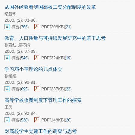
从国外经验看我国高校工资分配制度的改革
纪新华
2000, (2): 83-86.
摘要
PDF[
208KB
]
(
766
)
(
21
)
教育、人口质量与可持续发展研究中的若干思考
张丽红
席巧娟
,
2000, (2): 87-89.
摘要
PDF[
324KB
]
(
546
)
(
19
)
学习邓小平理论的几点体会
张维维
2000, (2): 90-91.
摘要
PDF[
237KB
]
(
695
)
(
22
)
高等学校收费制度下管理工作的探索
王民
2000, (2): 92-94.
摘要
PDF[
148KB
]
(
530
)
(
26
)
对高校学生党建工作的调查与思考