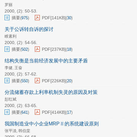
罗丽
2000, (2): 50-53.
摘要
PDF[
141KB
]
(
975
)
(
30
)
关于公诉转自诉的探讨
睢素利
2000, (2): 54-56.
摘要
PDF[
237KB
]
(
502
)
(
18
)
结构失衡是当前经济发展中的主要矛盾
李健
王奋
,
2000, (2): 57-62.
摘要
PDF[
226KB
]
(
550
)
(
20
)
分流储蓄存款上利率机制失灵的原因及对策
彭红斌
2000, (2): 63-65.
摘要
PDF[
414KB
]
(
641
)
(
17
)
我国制造业中小企业MRPⅡ的系统建设原则
张平淡
韩伯棠
,