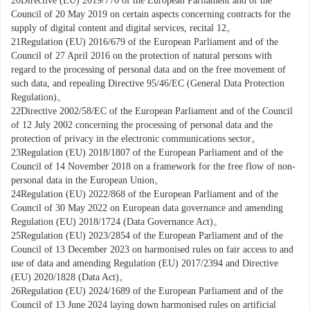
20
Directive (EU) 2019/770 of the European Parliament and of the
Council of 20 May 2019 on certain aspects concerning contracts for the
supply of digital content and digital services, recital 12。
21
Regulation (EU) 2016/679 of the European Parliament and of the
Council of 27 April 2016 on the protection of natural persons with
regard to the processing of personal data and on the free movement of
such data, and repealing Directive 95/46/EC (General Data Protection
Regulation)。
22
Directive 2002/58/EC of the European Parliament and of the Council
of 12 July 2002 concerning the processing of personal data and the
protection of privacy in the electronic communications sector。
23
Regulation (EU) 2018/1807 of the European Parliament and of the
Council of 14 November 2018 on a framework for the free flow of non-
personal data in the European Union。
24
Regulation (EU) 2022/868 of the European Parliament and of the
Council of 30 May 2022 on European data governance and amending
Regulation (EU) 2018/
1724
(Data Governance Act)。
25
Regulation (EU) 2023/
2854
of the European Parliament and of the
Council of 13 December 2023 on harmonised rules on fair access to and
use of data and amending Regulation (EU) 2017/
2394
and Directive
(EU) 2020/1828 (Data Act)。
26
Regulation (EU) 2024/
1689
of the European Parliament and of the
Council of 13 June 2024 laying down harmonised rules on artificial