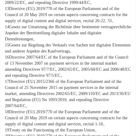
2009/22/EC, and repealing Directive 1999/44/EC。
13
Directive (EU) 2019/770 of the European Parliament and of the
Council of 20 May 2019 on certain aspects concerning contracts for the
supply of digital content and digital services, recital 20-22, 33。
14
Gesetz zur Umsetzung der Richtlinie über bestimmte vertragsrechtliche
Aspekte der Bereitstellung digitaler Inhalte und digitaler
Dienstleistungen。
15
Gesetz zur Regelung des Verkaufs von Sachen mit digitalen Elementen
und anderer Aspekte des Kaufvertrags。
16
Directive 2007/64/EC of the European Parliament and of the Council
of 13 November 2007 on payment services in the internal market
amending Directives 97/7/EC, 2002/65/EC, 2005/60/EC and 2006/48/EC
and repealing Directive 97/5/EC。
17
Directive (EU) 2015/
2366
of the European Parliament and of the
Council of 25 November 2015 on payment services in the internal
market, amending Directives 2002/65/EC, 2009/110/EC and 2013/36/EU
and Regulation (EU) No
1093
/2010, and repealing Directive
2007/64/EC。
18
Directive (EU) 2019/770 of the European Parliament and of the
Council of 20 May 2019 on certain aspects concerning contracts for the
supply of digital content and digital services, recital 1-10。
19
Treaty on the Functioning of the European Union。