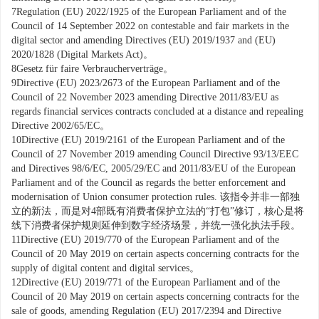
7
Regulation (EU) 2022/1925 of the European Parliament and of the
Council of 14 September 2022 on contestable and fair markets in the
digital sector and amending Directives (EU) 2019/1937 and (EU)
2020/1828 (Digital Markets Act)。
8
Gesetz für faire Verbraucherverträge。
9
Directive (EU) 2023/
2673
of the European Parliament and of the
Council of 22 November 2023 amending Directive 2011/83/EU as
regards financial services contracts concluded at a distance and repealing
Directive 2002/65/EC。
10
Directive (EU) 2019/
2161
of the European Parliament and of the
Council of 27 November 2019 amending Council Directive 93/13/EEC
and Directives 98/6/EC, 2005/29/EC and 2011/83/EU of the European
Parliament and of the Council as regards the better enforcement and
modernisation of Union consumer protection rules. 该指令并非一部独
立的新法，而是对4部既有消费者保护立法的“打包”修订，核心是将
线下消费者保护规则延伸到数字经济场景，并统一强化执法手段。
11
Directive (EU) 2019/770 of the European Parliament and of the
Council of 20 May 2019 on certain aspects concerning contracts for the
supply of digital content and digital services。
12
Directive (EU) 2019/771 of the European Parliament and of the
Council of 20 May 2019 on certain aspects concerning contracts for the
sale of goods, amending Regulation (EU) 2017/
2394
and Directive