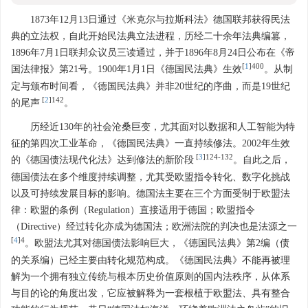
1873年12月13日通过《米克尔与拉斯科法》德国联邦获得民法
典的立法权，自此开始民法典立法进程，历经二十余年法典编篡，
1896年7月1日联邦众议员三读通过，并于1896年8月24日公布在《帝
[
1
]400
国法律报》第21号。1900年1月1日《德国民法典》生效
。从制
定与颁布时间看，《德国民法典》并非20世纪的序曲，而是19世纪
[
2
]142
的尾声
。
历经近130年的社会沧桑巨变，尤其面对以数据和人工智能为特
征的第四次工业革命，《德国民法典》一直持续修法。2002年生效
[
3
]124-132
的《德国债法现代化法》达到修法的新阶段
。自此之后，
德国债法在多个维度持续调整，尤其受欧盟指令转化、数字化挑战
以及可持续发展目标的影响。德国法主要在三个方面受制于欧盟法
律：欧盟的条例（Regulation）直接适用于德国；欧盟指令
（Directive）经过转化亦成为德国法；欧洲法院的判决也是法源之一
[
4
]4
。欧盟法尤其对德国债法影响巨大，《德国民法典》第2编（债
的关系编）已经主要由转化规范构成。《德国民法典》不能再被理
解为一个拥有独立传统与根本历史价值原则的国内法秩序，从体系
与目的论的角度出发，它应被解释为一套根植于欧盟法、具有整合