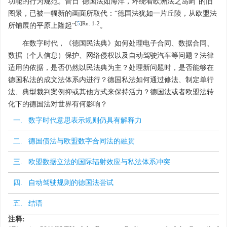
功能的行为规范。昔日“德国法如海洋，环绕着欧洲法之岛屿”的旧
图景，已被一幅新的画面所取代：“德国法犹如一片丘陵，从欧盟法
[
5
]Rn. 1-2
所铺展的平原上隆起”
。
在数字时代，《德国民法典》如何处理电子合同、数据合同、
数据（个人信息）保护、网络侵权以及自动驾驶汽车等问题？法律
适用的依据，是否仍然以民法典为主？处理新问题时，是否能够在
德国私法的成文法体系内进行？德国私法如何通过修法、制定单行
法、典型裁判案例抑或其他方式来保持活力？德国法或者欧盟法转
化下的德国法对世界有何影响？
一. 数字时代意思表示规则仍具有解释力
二. 德国债法与欧盟数字合同法的融贯
三. 欧盟数据立法的国际辐射效应与私法体系冲突
四. 自动驾驶规则的德国法尝试
五. 结语
注释: