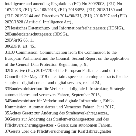
intelligence and amending Regulations (EC) No 300/2008, (EU) No
167/2013, (EU) No 168/2013, (EU) 2018/858, (EU) 2018/
1139
and
(EU) 2019/
2144
and Directives 2014/90/EU, (EU) 2016/797 and (EU)
2020/1828 (Artificial Intelligence Act)。
27
Hessisches Datenschutz- und Informationsfreiheitsgesetz (HDSIG)。
28
Bundesdatenschutzgesetz (BDSG)。
29
BVerfG 65, 1。
30
GDPR, art. 45。
31
EU Commission, Communication from the Commission to the
European Parliament and the Council: Second Report on the application
of the General Data Protection Regulation, p. 9。
32
Directive (EU) 2019/770 of the European Parliament and of the
Council of 20 May 2019 on certain aspects concerning contracts for the
supply of digital content and digital services, recital 24。
33
Bundesministerium für Verkehr und digitale Infrastruktur, Strategie:
automatisiertes und vernetztes Fahren, September 2015。
34
Bundesminister für Verkehr und digitale Infrastruktur, Ethik-
Kommission: Automatisiertes und Vernetztes Fahren, Juni 2017。
35
Achtes Gesetz zur Änderung des Straßenverkehrsgesetzes。
36
Gesetz zur Änderung des Straßenverkehrsgesetzes und des
Pflichtversicherungsgesetzes - Gesetz zum autonomen Fahren。
37
Gesetz über die Pflichtversicherung für Kraftfahrzeughalter