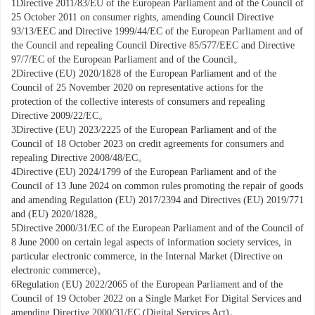
1
Directive 2011/83/EU of the European Parliament and of the Council of
25 October 2011 on consumer rights, amending Council Directive
93/13/EEC and Directive 1999/44/EC of the European Parliament and of
the Council and repealing Council Directive 85/577/EEC and Directive
97/7/EC of the European Parliament and of the Council。
2
Directive (EU) 2020/1828 of the European Parliament and of the
Council of 25 November 2020 on representative actions for the
protection of the collective interests of consumers and repealing
Directive 2009/22/EC。
3
Directive (EU) 2023/
2225
of the European Parliament and of the
Council of 18 October 2023 on credit agreements for consumers and
repealing Directive 2008/48/EC。
4
Directive (EU) 2024/
1799
of the European Parliament and of the
Council of 13 June 2024 on common rules promoting the repair of goods
and amending Regulation (EU) 2017/
2394
and Directives (EU) 2019/771
and (EU) 2020/1828。
5
Directive 2000/31/EC of the European Parliament and of the Council of
8 June 2000 on certain legal aspects of information society services, in
particular electronic commerce, in the Internal Market (Directive on
electronic commerce)。
6
Regulation (EU) 2022/
2065
of the European Parliament and of the
Council of 19 October 2022 on a Single Market For Digital Services and
amending Directive 2000/31/EC (Digital Services Act)。