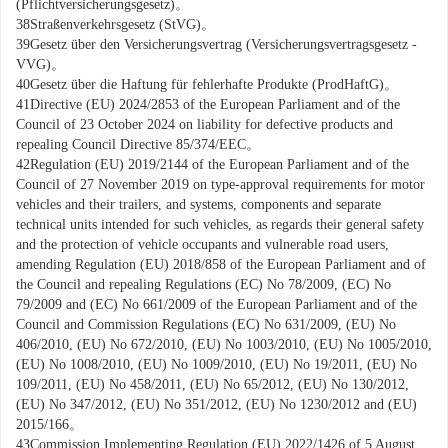
(Pflichtversicherungsgesetz)。
38
Straßenverkehrsgesetz (StVG)。
39
Gesetz über den Versicherungsvertrag (Versicherungsvertragsgesetz -
VVG)。
40
Gesetz über die Haftung für fehlerhafte Produkte (ProdHaftG)。
41
Directive (EU) 2024/
2853
of the European Parliament and of the
Council of 23 October 2024 on liability for defective products and
repealing Council Directive 85/374/EEC。
42
Regulation (EU) 2019/
2144
of the European Parliament and of the
Council of 27 November 2019 on type-approval requirements for motor
vehicles and their trailers, and systems, components and separate
technical units intended for such vehicles, as regards their general safety
and the protection of vehicle occupants and vulnerable road users,
amending Regulation (EU) 2018/858 of the European Parliament and of
the Council and repealing Regulations (EC) No 78/2009, (EC) No
79/2009 and (EC) No 661/2009 of the European Parliament and of the
Council and Commission Regulations (EC) No 631/2009, (EU) No
406/2010, (EU) No 672/2010, (EU) No
1003
/2010, (EU) No
1005
/2010,
(EU) No
1008
/2010, (EU) No
1009
/2010, (EU) No 19/2011, (EU) No
109/2011, (EU) No 458/2011, (EU) No 65/2012, (EU) No 130/2012,
(EU) No 347/2012, (EU) No 351/2012, (EU) No
1230
/2012 and (EU)
2015/166。
43
Commission Implementing Regulation (EU) 2022/
1426
of 5 August