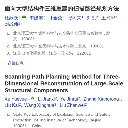
面向大型结构件三维重建的扫描路径规划方法
1
,
2
2
1
2
3
徐跃跃
,
李建溪
,
叶金蕊
,
张向荣
,
刘凯
,
王兴华
,
2
刘战伟
1.
北京理工大学 爆炸科学与安全防护全国重点实验室，北
京 100081
2.
北京理工大学 空天科学与技术学院，北京 100081
3.
江苏自动化研究所，江苏，连云港 222061
详细信息
Scanning Path Planning Method for Three-
Dimensional Reconstruction of Large-Scale
Structural Components
1
,
2
2
1
Xu Yueyue
,
Li Jianxi
,
Ye Jinrui
,
Zhang Xiangrong
,
2
3
2
Liu Kai
,
Wang Xinghua
,
Liu Zhanwei
1.
State Key Laboratory of Explosion Science and Safety
Protection, Beijing Institute of Technology, Beijing
100081， China