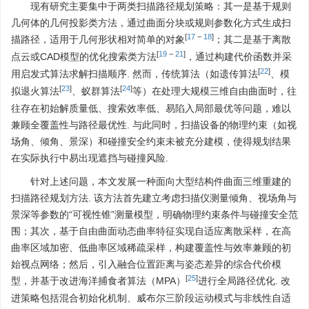
现有研究主要集中于两类扫描路径规划策略：其一是基于规则
几何体的几何投影类方法，通过曲面分块或规则参数化方式生成扫
[
17
−
18
]
描路径，适用于几何形状相对简单的对象
；其二是基于离散
[
19
−
21
]
点云或CAD模型的优化搜索类方法
，通过构建代价函数并采
[
22
]
用启发式算法求解扫描顺序. 然而，传统算法（如遗传算法
、模
[
23
]
[
24
]
拟退火算法
、蚁群算法
等）在处理大规模三维自由曲面时，往
往存在初始解质量低、搜索效率低、易陷入局部最优等问题，难以
兼顾全覆盖性与路径最优性. 与此同时，扫描设备的物理约束（如视
场角、倾角、景深）和碰撞安全约束未被充分建模，使得规划结果
在实际执行中易出现遮挡与碰撞风险.
针对上述问题，本文发展一种面向大型结构件曲面三维重建的
扫描路径规划方法. 该方法首先建立考虑扫描仪测量倾角、视场角与
景深等参数的“可视性锥”测量模型，明确物理约束条件与碰撞安全范
围；其次，基于自由曲面动态曲率特征实现自适应离散采样，在高
曲率区域加密、低曲率区域稀疏采样，构建覆盖性与效率兼顾的初
始视点网络；然后，引入融合位置距离与姿态差异的综合代价模
[
25
]
型，并基于改进海洋捕食者算法（MPA）
进行全局路径优化. 改
进策略包括混合初始化机制、威布尔三阶段运动模式与非线性自适