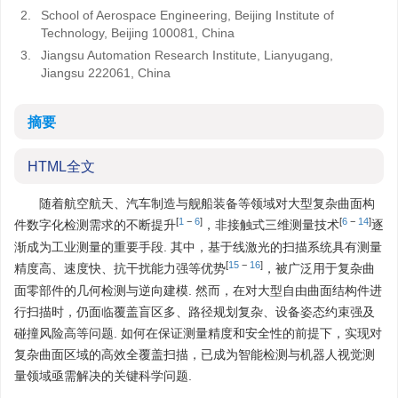
2.
School of Aerospace Engineering, Beijing Institute of
Technology, Beijing 100081, China
3.
Jiangsu Automation Research Institute, Lianyugang,
Jiangsu 222061, China
摘要
HTML全文
随着航空航天、汽车制造与舰船装备等领域对大型复杂曲面构
[
1
−
6
]
[
6
−
14
]
件数字化检测需求的不断提升
，非接触式三维测量技术
逐
渐成为工业测量的重要手段. 其中，基于线激光的扫描系统具有测量
[
15
−
16
]
精度高、速度快、抗干扰能力强等优势
，被广泛用于复杂曲
面零部件的几何检测与逆向建模. 然而，在对大型自由曲面结构件进
行扫描时，仍面临覆盖盲区多、路径规划复杂、设备姿态约束强及
碰撞风险高等问题. 如何在保证测量精度和安全性的前提下，实现对
复杂曲面区域的高效全覆盖扫描，已成为智能检测与机器人视觉测
量领域亟需解决的关键科学问题.