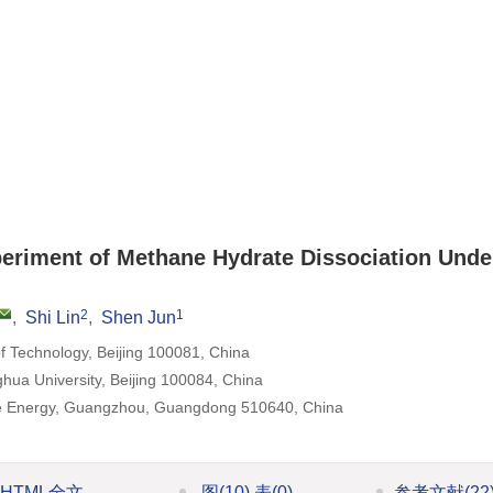
periment of Methane Hydrate Dissociation Unde
2
1
,
Shi Lin
,
Shen Jun
of Technology, Beijing 100081, China
hua University, Beijing 100084, China
le Energy, Guangzhou, Guangdong 510640, China
HTML全文
图
(10)
表
(0)
参考文献
(22