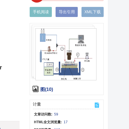
手机阅读
导出引用
XML下载
r
图(10)
计量
文章访问数:
59
HTML全文浏览量:
17
)