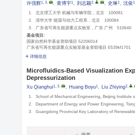
1, 3
,
1
2
,
,
2
1
许强辉
,
黄博宇
,
刘志颖
,
史琳
,
沈俊
1.
北京理工大学 机械与车辆学院，北京 100081
2.
清华大学 能源与动力工程系，北京 100084
3.
广东省可再生能源重点实验室，广东 广州 510640
基金项目:
国家自然科学基金资助项目
52206014
广东省可再生能源重点实验室基金资助项目
E539kf1701
详细信息
Microfluidics-Based Visualization Ex
Depressurization
1, 3
,
1
2
,
,
Xu Qianghui
,
Huang Boyu
,
Liu Zhiying
1.
School of Mechanical Engineering, Beijing Institute 
2.
Department of Energy and Power Engineering, Tsing
3.
Guangdong Provincial Key Laboratory of Renewab
摘要