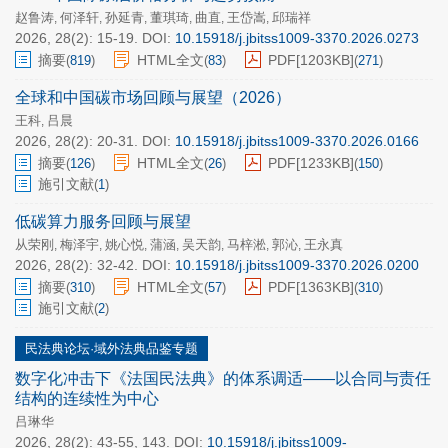
赵鲁涛
何泽轩
孙延青
董琪琦
曲直
王岱嵩
邱瑞祥
,
,
,
,
,
,
2026, 28(2): 15-19.
DOI:
10.15918/j.jbitss1009-3370.2026.0273
摘要
HTML全文
PDF[
1203KB
]
(
819
)
(
83
)
(
271
)
全球和中国碳市场回顾与展望（2026）
王科
吕晨
,
2026, 28(2): 20-31.
DOI:
10.15918/j.jbitss1009-3370.2026.0166
摘要
HTML全文
PDF[
1233KB
]
(
126
)
(
26
)
(
150
)
施引文献
(
1
)
低碳算力服务回顾与展望
从荣刚
梅泽宇
姚心悦
蒲涵
吴天韵
马梓淞
郭沁
王永真
,
,
,
,
,
,
,
2026, 28(2): 32-42.
DOI:
10.15918/j.jbitss1009-3370.2026.0200
摘要
HTML全文
PDF[
1363KB
]
(
310
)
(
57
)
(
310
)
施引文献
(
2
)
民法典论坛·域外法典品鉴专题
数字化冲击下《法国民法典》的体系调适——以合同与责任
结构的连续性为中心
吕琳华
2026, 28(2): 43-55, 143.
DOI:
10.15918/j.jbitss1009-