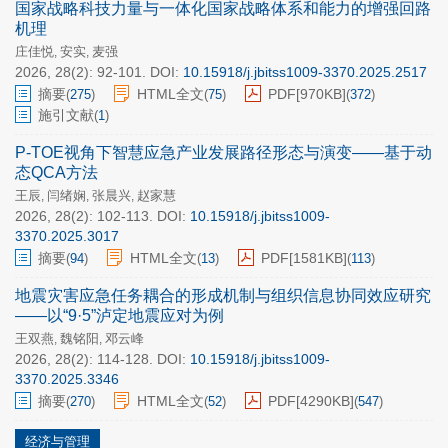
国家战略科技力量与一体化国家战略体系和能力的增强回路
机理
庄佳悦
安实
麦强
,
,
2026, 28(2): 92-101.
DOI:
10.15918/j.jbitss1009-3370.2025.2517
摘要
HTML全文
PDF[
970KB
]
(
275
)
(
75
)
(
372
)
施引文献
(
1
)
P-TOE视角下智慧应急产业发展路径形态与演变——基于动
态QCA方法
王辰
闫绪娴
张晨兴
赵家慧
,
,
,
2026, 28(2): 102-113.
DOI:
10.15918/j.jbitss1009-
3370.2025.3017
摘要
HTML全文
PDF[
1581KB
]
(
94
)
(
13
)
(
113
)
地震灾害应急任务耦合的形成机制与组织信息协同效应研究
——以“9·5”泸定地震应对为例
王双燕
魏铭阳
邓云峰
,
,
2026, 28(2): 114-128.
DOI:
10.15918/j.jbitss1009-
3370.2025.3346
摘要
HTML全文
PDF[
4290KB
]
(
270
)
(
52
)
(
547
)
经济与管理