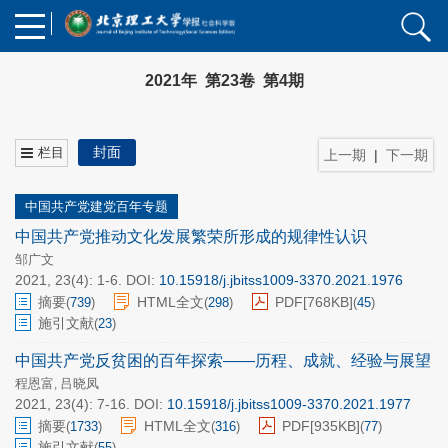
2021年 第23卷 第4期
封面
栏目
上一期
|
下一期
中国共产党建党百年专题
中国共产党推动文化发展繁荣所形成的规律性认识
邹广文
2021, 23(4): 1-6.
DOI:
10.15918/j.jbitss1009-3370.2021.1976
摘要
HTML全文
PDF[
768KB
]
(
739
)
(
298
)
(
45
)
施引文献
(
23
)
中国共产党反贫困的百年探索——历程、成就、经验与展望
程恩富
吕晓凤
,
2021, 23(4): 7-16.
DOI:
10.15918/j.jbitss1009-3370.2021.1977
摘要
HTML全文
PDF[
935KB
]
(
1733
)
(
316
)
(
77
)
施引文献
(
55
)