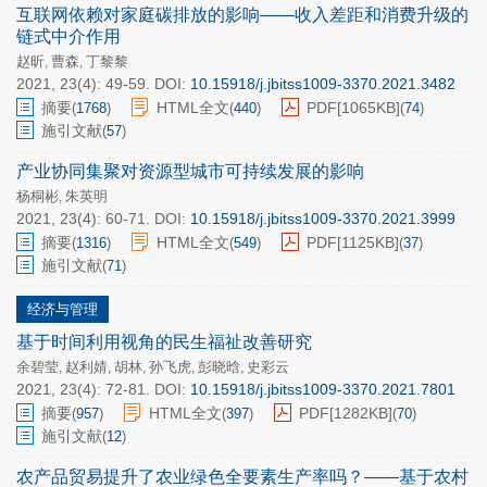
互联网依赖对家庭碳排放的影响——收入差距和消费升级的
链式中介作用
赵昕
曹森
丁黎黎
,
,
2021, 23(4): 49-59.
DOI:
10.15918/j.jbitss1009-3370.2021.3482
摘要
HTML全文
PDF[
1065KB
]
(
1768
)
(
440
)
(
74
)
施引文献
(
57
)
产业协同集聚对资源型城市可持续发展的影响
杨桐彬
朱英明
,
2021, 23(4): 60-71.
DOI:
10.15918/j.jbitss1009-3370.2021.3999
摘要
HTML全文
PDF[
1125KB
]
(
1316
)
(
549
)
(
37
)
施引文献
(
71
)
经济与管理
基于时间利用视角的民生福祉改善研究
余碧莹
赵利婧
胡林
孙飞虎
彭晓晗
史彩云
,
,
,
,
,
2021, 23(4): 72-81.
DOI:
10.15918/j.jbitss1009-3370.2021.7801
摘要
HTML全文
PDF[
1282KB
]
(
957
)
(
397
)
(
70
)
施引文献
(
12
)
农产品贸易提升了农业绿色全要素生产率吗？——基于农村