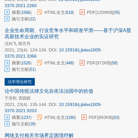
3370.2021.2260
摘要
HTML全文
PDF[
1209KB
]
(
1566
)
(
619
)
(
55
)
施引文献
(
22
)
企业生命周期、行业竞争水平和研发平滑——基于沪深A股
高新技术企业的实证研究
沈剑飞
陈艺丹
,
2021, 23(4): 124-134.
DOI:
10.15918/j.jbitss1009-
3370.2021.3366
摘要
HTML全文
PDF[
972KB
]
(
1526
)
(
448
)
(
58
)
施引文献
(
51
)
法学理论研究
论中国传统法律文化在依法治国中的价值
于语和
雷园园
,
2021, 23(4): 135-144.
DOI:
10.15918/j.jbitss1009-
3370.2021.9203
摘要
HTML全文
PDF[
893KB
]
(
1237
)
(
1180
)
(
63
)
施引文献
(
28
)
网络支付相关市场界定困境纾解