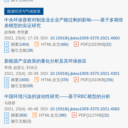
能源经济与气候政策
中央环保督察对制造业企业产能过剩的影响——基于多期倍
差模型的实证研究
赵海峰
李世媛
,
2021, 23(4): 17-29.
DOI:
10.15918/j.jbitss1009-3370.2021.4660
摘要
HTML全文
PDF[
1023KB
]
(
1404
)
(
666
)
(
32
)
施引文献
(
38
)
新能源产业政策的量化分析及其环保效应
李倩
赵彦云
刘冰洁
,
,
2021, 23(4): 30-39.
DOI:
10.15918/j.jbitss1009-3370.2021.4301
摘要
HTML全文
PDF[
1010KB
]
(
1600
)
(
378
)
(
156
)
施引文献
(
69
)
中国环境污染的波动性研究——基于RBC模型的分析
马轶群
2021, 23(4): 40-48.
DOI:
10.15918/j.jbitss1009-3370.2021.4065
摘要
HTML全文
PDF[
1127KB
]
(
859
)
(
380
)
(
32
)
施引文献
(
3
)