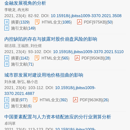
金融发展视角的分析
李晓龙
冉光和
,
2021, 23(4): 82-92.
DOI:
10.15918/j.jbitss1009-3370.2021.3508
摘要
HTML全文
PDF[
975KB
]
(
1329
)
(
1085
)
(
50
)
施引文献
(
149
)
内控缺陷的存在与披露对股价崩盘风险的影响
胡洁琼
王福胜
刘仕煜
,
,
2021, 23(4): 93-102.
DOI:
10.15918/j.jbitss1009-3370.2021.5110
摘要
HTML全文
PDF[
950KB
]
(
1142
)
(
565
)
(
28
)
施引文献
(
71
)
城市群发展对建设用地价格扭曲的影响
刘永健
耿弘
杨小忠
,
,
2021, 23(4): 103-112.
DOI:
10.15918/j.jbitss1009-
3370.2021.4887
摘要
HTML全文
PDF[
963KB
]
(
977
)
(
392
)
(
26
)
施引文献
(
6
)
中国要素配置与人力资本错配效应的分行业测算分析
卓玛草
2021, 23(4): 113-123.
DOI:
10.15918/j.jbitss1009-