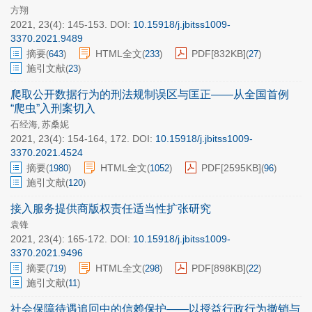
方翔
2021, 23(4): 145-153.
DOI:
10.15918/j.jbitss1009-
3370.2021.9489
摘要
HTML全文
PDF[
832KB
]
(
643
)
(
233
)
(
27
)
施引文献
(
23
)
爬取公开数据行为的刑法规制误区与匡正——从全国首例
“爬虫”入刑案切入
石经海
苏桑妮
,
2021, 23(4): 154-164, 172.
DOI:
10.15918/j.jbitss1009-
3370.2021.4524
摘要
HTML全文
PDF[
2595KB
]
(
1980
)
(
1052
)
(
96
)
施引文献
(
120
)
接入服务提供商版权责任适当性扩张研究
袁锋
2021, 23(4): 165-172.
DOI:
10.15918/j.jbitss1009-
3370.2021.9496
摘要
HTML全文
PDF[
898KB
]
(
719
)
(
298
)
(
22
)
施引文献
(
11
)
社会保障待遇追回中的信赖保护——以授益行政行为撤销与