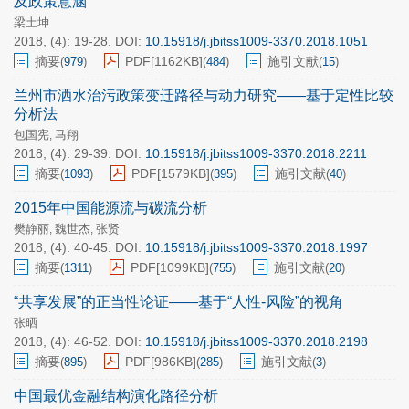
及政策意涵
梁土坤
2018, (4): 19-28.
DOI:
10.15918/j.jbitss1009-3370.2018.1051
摘要
PDF[
1162KB
]
施引文献
(
979
)
(
484
)
(
15
)
兰州市洒水治污政策变迁路径与动力研究——基于定性比较
分析法
包国宪
马翔
,
2018, (4): 29-39.
DOI:
10.15918/j.jbitss1009-3370.2018.2211
摘要
PDF[
1579KB
]
施引文献
(
1093
)
(
395
)
(
40
)
2015年中国能源流与碳流分析
樊静丽
魏世杰
张贤
,
,
2018, (4): 40-45.
DOI:
10.15918/j.jbitss1009-3370.2018.1997
摘要
PDF[
1099KB
]
施引文献
(
1311
)
(
755
)
(
20
)
“共享发展”的正当性论证——基于“人性-风险”的视角
张晒
2018, (4): 46-52.
DOI:
10.15918/j.jbitss1009-3370.2018.2198
摘要
PDF[
986KB
]
施引文献
(
895
)
(
285
)
(
3
)
中国最优金融结构演化路径分析