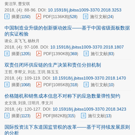
黄洁萍
曹安琪
,
2018, (4): 88-96.
DOI:
10.15918/j.jbitss1009-3370.2018.3253
摘要
PDF[
1136KB
]
施引文献
(
1150
)
(
528
)
(
24
)
中国制造业升级的创新驱动效应——基于中国省级面板数据
的实证检验
谢众
吴飞飞
杨秋月
,
,
2018, (4): 97-108.
DOI:
10.15918/j.jbitss1009-3370.2018.1807
摘要
PDF[
1390KB
]
施引文献
(
1205
)
(
369
)
(
83
)
双责任闭环供应链的生产决策和责任分担机制
王哲
李帮义
刘志
王玥
陈玉玉
,
,
,
,
2018, (4): 109-119.
DOI:
10.15918/j.jbitss1009-3370.2018.1470
摘要
PDF[
1085KB
]
施引文献
(
1068
)
(
318
)
(
10
)
价格随机和销售成本信息不对称下的应急数量弹性契约
史文强
刘浪
汪明月
李文川
,
,
,
2018, (4): 120-127.
DOI:
10.15918/j.jbitss1009-3370.2018.3423
摘要
PDF[
882KB
]
施引文献
(
1123
)
(
315
)
(
13
)
国际投资法下东道国监管权的改革——基于可持续发展原则
的分析