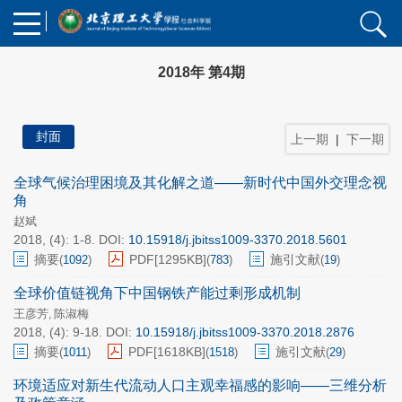
2018年 第4期
封面
上一期
|
下一期
全球气候治理困境及其化解之道——新时代中国外交理念视
角
赵斌
2018, (4): 1-8.
DOI:
10.15918/j.jbitss1009-3370.2018.5601
摘要
PDF[
1295KB
]
施引文献
(
1092
)
(
783
)
(
19
)
全球价值链视角下中国钢铁产能过剩形成机制
王彦芳
陈淑梅
,
2018, (4): 9-18.
DOI:
10.15918/j.jbitss1009-3370.2018.2876
摘要
PDF[
1618KB
]
施引文献
(
1011
)
(
1518
)
(
29
)
环境适应对新生代流动人口主观幸福感的影响——三维分析