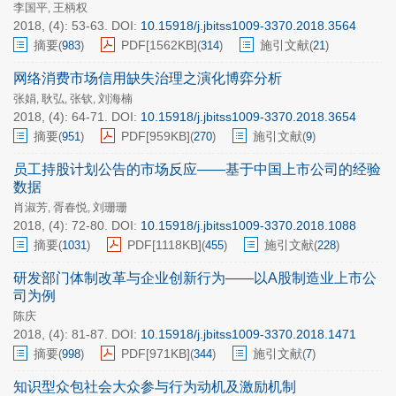
李国平
王柄权
,
2018, (4): 53-63.
DOI:
10.15918/j.jbitss1009-3370.2018.3564
摘要
PDF[
1562KB
]
施引文献
(
983
)
(
314
)
(
21
)
网络消费市场信用缺失治理之演化博弈分析
张娟
耿弘
张钦
刘海楠
,
,
,
2018, (4): 64-71.
DOI:
10.15918/j.jbitss1009-3370.2018.3654
摘要
PDF[
959KB
]
施引文献
(
951
)
(
270
)
(
9
)
员工持股计划公告的市场反应——基于中国上市公司的经验
数据
肖淑芳
胥春悦
刘珊珊
,
,
2018, (4): 72-80.
DOI:
10.15918/j.jbitss1009-3370.2018.1088
摘要
PDF[
1118KB
]
施引文献
(
1031
)
(
455
)
(
228
)
研发部门体制改革与企业创新行为——以A股制造业上市公
司为例
陈庆
2018, (4): 81-87.
DOI:
10.15918/j.jbitss1009-3370.2018.1471
摘要
PDF[
971KB
]
施引文献
(
998
)
(
344
)
(
7
)
知识型众包社会大众参与行为动机及激励机制