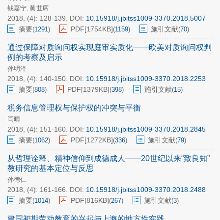
钱嘉宁
黄世席
,
2018, (4): 128-139.
DOI:
10.15918/j.jbitss1009-3370.2018.5007
摘要
PDF[
1754KB
]
施引文献
(
1291
)
(
1159
)
(
70
)
通过保障对质询问权实现庭审实质化——欧美对质询问权判
例的考察及启示
孙明泽
2018, (4): 140-150.
DOI:
10.15918/j.jbitss1009-3370.2018.2253
摘要
PDF[
1379KB
]
施引文献
(
808
)
(
398
)
(
15
)
税务信息管理权与保护权的冲突与平衡
闫晴
2018, (4): 151-160.
DOI:
10.15918/j.jbitss1009-3370.2018.2845
摘要
PDF[
1272KB
]
施引文献
(
1062
)
(
336
)
(
79
)
从哲理诠释、精神信仰到成德成人——20世纪以来“致良知”
教研究的基本定位与反思
孙德仁
2018, (4): 161-166.
DOI:
10.15918/j.jbitss1009-3370.2018.2488
摘要
PDF[
816KB
]
施引文献
(
1014
)
(
267
)
(
3
)
建国初期劳动教育的兴起与上海的地方性实践