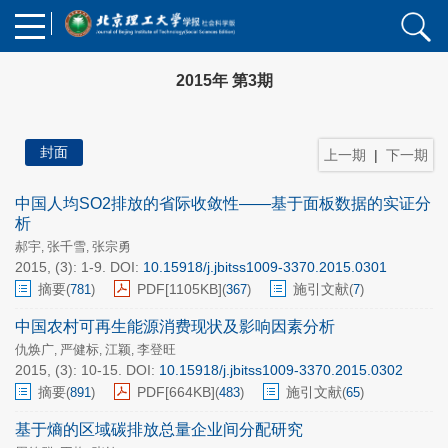
2015年 第3期
封面
上一期
|
下一期
中国人均SO2排放的省际收敛性——基于面板数据的实证分
析
郝宇
张千雪
张宗勇
,
,
2015, (3): 1-9.
DOI:
10.15918/j.jbitss1009-3370.2015.0301
摘要
PDF[
1105KB
]
施引文献
(
781
)
(
367
)
(
7
)
中国农村可再生能源消费现状及影响因素分析
仇焕广
严健标
江颖
李登旺
,
,
,
2015, (3): 10-15.
DOI:
10.15918/j.jbitss1009-3370.2015.0302
摘要
PDF[
664KB
]
施引文献
(
891
)
(
483
)
(
65
)
基于熵的区域碳排放总量企业间分配研究