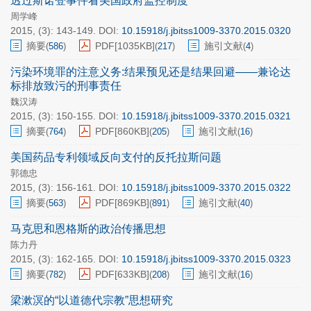
透过斯诺登事件看美国政府监控制度
周学峰
2015, (3): 143-149.
DOI:
10.15918/j.jbitss1009-3370.2015.0320
摘要
PDF[
1035KB
]
施引文献
(
586
)
(
217
)
(
4
)
污染环境罪的注意义务:结果预见还是结果回避——兼论达
标排放致污的刑事责任
魏汉涛
2015, (3): 150-155.
DOI:
10.15918/j.jbitss1009-3370.2015.0321
摘要
PDF[
860KB
]
施引文献
(
764
)
(
205
)
(
16
)
美国药品专利领域反向支付的反托拉斯问题
郭德忠
2015, (3): 156-161.
DOI:
10.15918/j.jbitss1009-3370.2015.0322
摘要
PDF[
869KB
]
施引文献
(
563
)
(
891
)
(
40
)
马克思和恩格斯的政治传播思想
陈力丹
2015, (3): 162-165.
DOI:
10.15918/j.jbitss1009-3370.2015.0323
摘要
PDF[
633KB
]
施引文献
(
782
)
(
208
)
(
16
)
梁漱溟的“以道德代宗教”思想研究