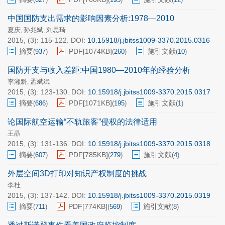
中国国防支出需求的影响因素分析:1978—2010
夏庆
孙兆斌
刘思琦
,
,
2015, (3): 115-122.
DOI:
10.15918/j.jbitss1009-3370.2015.0316
摘要
PDF[
1074KB
]
施引文献
(
937
)
(
260
)
(
10
)
国防开支与收入差距:中国1980—2010年的经验分析
李湘黔
孟斌斌
,
2015, (3): 123-130.
DOI:
10.15918/j.jbitss1009-3370.2015.0317
摘要
PDF[
1071KB
]
施引文献
(
686
)
(
195
)
(
1
)
论国际航空运输“不轨旅客”侵权的法律适用
王晶
2015, (3): 131-136.
DOI:
10.15918/j.jbitss1009-3370.2015.0318
摘要
PDF[
785KB
]
施引文献
(
607
)
(
279
)
(
4
)
外层空间3D打印对知识产权制度的挑战
李杜
2015, (3): 137-142.
DOI:
10.15918/j.jbitss1009-3370.2015.0319
摘要
PDF[
774KB
]
施引文献
(
711
)
(
569
)
(
8
)