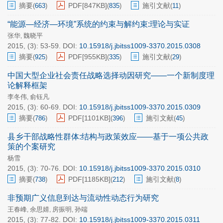
摘要
PDF[
847KB
]
施引文献
(
663
)
(
835
)
(
11
)
“能源—经济—环境”系统的约束与解约束:理论与实证
张华
魏晓平
,
2015, (3): 53-59.
DOI:
10.15918/j.jbitss1009-3370.2015.0308
摘要
PDF[
955KB
]
施引文献
(
925
)
(
335
)
(
29
)
中国大型企业社会责任战略选择动因研究——一个新制度理
论解释框架
李冬伟
俞钰凡
,
2015, (3): 60-69.
DOI:
10.15918/j.jbitss1009-3370.2015.0309
摘要
PDF[
1101KB
]
施引文献
(
786
)
(
396
)
(
45
)
县乡干部战略性群体:结构与政策效应——基于一项公共政
策的个案研究
杨雪
2015, (3): 70-76.
DOI:
10.15918/j.jbitss1009-3370.2015.0310
摘要
PDF[
1185KB
]
施引文献
(
738
)
(
212
)
(
8
)
非预期广义信息到达与流动性动态行为研究
王春峰
余思婧
房振明
孙端
,
,
,
2015, (3): 77-82.
DOI:
10.15918/j.jbitss1009-3370.2015.0311