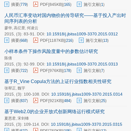
摘要
PDF[
845KB
]
施引文献
(
779
)
(
165
)
(
1
)
人民币汇率变动对国内物价的传导研究——基于投入产出时
间序列表的分析
廖华
高亿萱
何凌云
,
,
2015, (3): 83-91.
DOI:
10.15918/j.jbitss1009-3370.2015.0312
摘要
PDF[
1187KB
]
施引文献
(
668
)
(
216
)
(
13
)
小样本条件下操作风险度量中的参数估计研究
陈倩
2015, (3): 92-99.
DOI:
10.15918/j.jbitss1009-3370.2015.0313
摘要
PDF[
976KB
]
施引文献
(
722
)
(
178
)
(
7
)
基于R_Vine Copula方法的上证行业指数相关性研究
张帮正
魏宇
,
2015, (3): 100-108.
DOI:
10.15918/j.jbitss1009-3370.2015.0314
摘要
PDF[
921KB
]
施引文献
(
837
)
(
484
)
(
25
)
基于Web2.0的企业开放式创新网络运行模式研究
夏恩君
宋剑锋
,
2015, (3): 109-114.
DOI:
10.15918/j.jbitss1009-3370.2015.0315
摘要
PDF[
760KB
]
施引文献
(
627
)
(
195
)
(
12
)