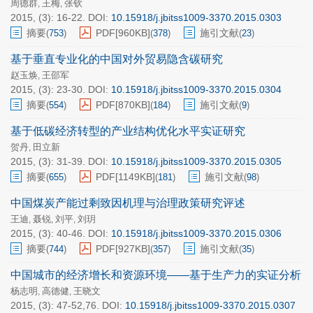
周德群
王梅
张钦
,
,
2015, (3): 16-22.
DOI:
10.15918/j.jbitss1009-3370.2015.0303
摘要
PDF[
960KB
]
施引文献
(
753
)
(
378
)
(
23
)
基于垂直专业化的中国对外贸易隐含碳研究
赵玉焕
王邵军
,
2015, (3): 23-30.
DOI:
10.15918/j.jbitss1009-3370.2015.0304
摘要
PDF[
870KB
]
施引文献
(
554
)
(
184
)
(
9
)
基于低碳经济转型的产业结构优化水平实证研究
贺丹
田立新
,
2015, (3): 31-39.
DOI:
10.15918/j.jbitss1009-3370.2015.0305
摘要
PDF[
1149KB
]
施引文献
(
655
)
(
181
)
(
98
)
中国煤炭产能过剩致因机理与治理政策研究评述
王迪
聂锐
刘平
刘玥
,
,
,
2015, (3): 40-46.
DOI:
10.15918/j.jbitss1009-3370.2015.0306
摘要
PDF[
927KB
]
施引文献
(
744
)
(
357
)
(
35
)
中国城市的经济增长和资源环境——基于生产力的实证分析
杨志明
高德健
王晓文
,
,
2015, (3): 47-52,76.
DOI:
10.15918/j.jbitss1009-3370.2015.0307