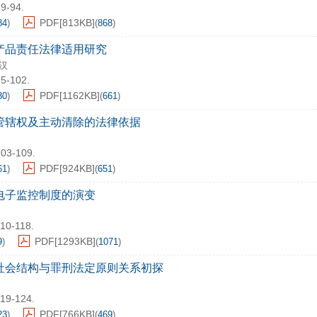
89-94.
PDF[
813KB
]
84
)
(
868
)
产品责任法律适用研究
汉
95-102.
PDF[
1162KB
]
30
)
(
661
)
管辖权及主动清除的法律依据
103-109.
PDF[
924KB
]
61
)
(
651
)
电子监控制度的演变
110-118.
PDF[
1293KB
]
9
)
(
1071
)
社会结构与罪刑法定原则关系初探
119-124.
PDF[
766KB
]
23
)
(
469
)