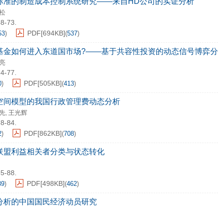
标准的制造成本控制系统研究——来自HD公司的实证分析
松
68-73.
PDF[
694KB
]
53
)
(
537
)
基金如何进入东道国市场?——基于共容性投资的动态信号博弈
亮
74-77.
PDF[
505KB
]
0
)
(
413
)
空间模型的我国行政管理费动态分析
先
王光辉
,
78-84.
PDF[
862KB
]
2
)
(
708
)
联盟利益相关者分类与状态转化
85-88.
PDF[
498KB
]
39
)
(
462
)
分析的中国国民经济动员研究