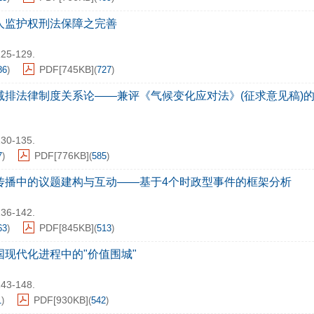
人监护权刑法保障之完善
125-129.
PDF[
745KB
]
86
)
(
727
)
减排法律制度关系论——兼评《气候变化应对法》(征求意见稿)
130-135.
PDF[
776KB
]
7
)
(
585
)
传播中的议题建构与互动——基于4个时政型事件的框架分析
136-142.
PDF[
845KB
]
63
)
(
513
)
国现代化进程中的"价值围城"
143-148.
PDF[
930KB
]
1
)
(
542
)