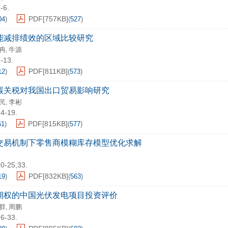
-6.
PDF[
757KB
]
04
)
(
527
)
能减排绩效的区域比较研究
冉
牛源
,
7-13.
PDF[
811KB
]
12
)
(
573
)
碳关税对我国出口贸易影响研究
民
李彬
,
14-19.
PDF[
815KB
]
61
)
(
577
)
交易机制下零售商模糊库存模型优化求解
20-25,33.
PDF[
832KB
]
19
)
(
563
)
期权的中国光伏发电项目投资评价
群
周鹏
,
26-33.