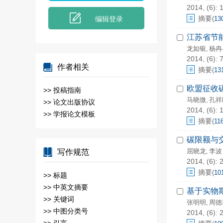
2014, (6): 1
摘要
编辑登录
(
13
江苏省节
龙如银
杨冉
,
2014, (6): 
作者相关
摘要
(
13
欧盟征收
>>
投稿指南
马晓微
孔祥
,
>>
论文出版协议
2014, (6): 
>>
学报论文模板
摘要
(
11
碳限额与
屈晓龙
李波
写作规范
,
2014, (6): 
摘要
(
10
>>
标题
>>
中英文摘要
基于实物
>>
关键词
张明明
周德
,
>>
中图分类号
2014, (6): 