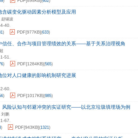
PDF[
895KB
]
09
)
(
602
)
隐含碳变化驱动因素分析模型及应用
赵锡波
,
34-40.
PDF[
977KB
]
81
)
(
633
)
中信任、合作与项目管理绩效的关系——基于关系治理视角
超
41-51.
PDF[
1284KB
]
76
)
(
565
)
地位对人口健康的影响机制研究进展
52-60.
PDF[
1017KB
]
56
)
(
985
)
、风险认知与邻避冲突的实证研究——以北京垃圾填埋场为例
刘鹏
,
61-67.
PDF[
943KB
]
4
)
(
1321
)