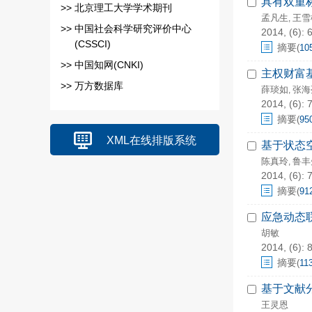
具有双重
>>
北京理工大学学术期刊
孟凡生
王雪
,
>>
中国社会科学研究评价中心
2014, (6): 
(CSSCI)
摘要
(
10
>>
中国知网(CNKI)
主权财富
>>
万方数据库
薛琰如
张海
,
2014, (6): 
摘要
(
95
XML在线排版系统
基于状态
陈真玲
鲁丰
,
2014, (6): 
摘要
(
91
应急动态
胡敏
2014, (6): 
摘要
(
11
基于文献
王灵恩