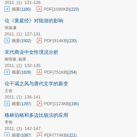
2011, (1): 121-126.
摘要
PDF[
1090KB
]
(
1180
)
(
223
)
论《黄庭经》对陆游的影响
张振谦
2011, (1): 127-131.
摘要
PDF[
914KB
]
(
1502
)
(
220
)
宋代商业中女性境况分析
柳雨春
杨果
,
2011, (1): 132-135.
摘要
PDF[
751KB
]
(
1828
)
(
254
)
论干谒之风与唐代文学的新变
王佺
2011, (1): 136-141.
摘要
PDF[
1123KB
]
(
1297
)
(
195
)
格林伯格和多边比较法的应用
李艳
2011, (1): 142-147.
摘要
PDF[
774KB
]
(
1087
)
(
221
)