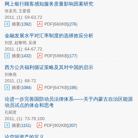
网上银行顾客感知服务质量影响因素研究
张圣亮
王爱霞
,
2011, (1): 59-63,72.
摘要
PDF[
660KB
]
(
1392
)
(
276
)
金融发展水平对汇率制度的选择效应分析
刘坚
赵黎明
吴倩
,
,
2011, (1): 64-67,72.
摘要
PDF[
598KB
]
(
1432
)
(
177
)
西方公共福利循证策略及其对中国的启示
刘春燕
2011, (1): 68-72.
摘要
PDF[
647KB
]
(
1084
)
(
195
)
论进一步完善国防动员法律体系——关于内蒙古自治区能源
动员试点的体会和思考
孔昭君
2011, (1): 73-78,100.
摘要
PDF[
902KB
]
(
1151
)
(
207
)
论空间资产的定义