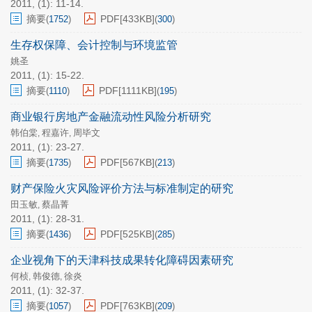
2011, (1): 11-14.
摘要
PDF[
433KB
]
(
1752
)
(
300
)
生存权保障、会计控制与环境监管
姚圣
2011, (1): 15-22.
摘要
PDF[
1111KB
]
(
1110
)
(
195
)
商业银行房地产金融流动性风险分析研究
韩伯棠
程嘉许
周毕文
,
,
2011, (1): 23-27.
摘要
PDF[
567KB
]
(
1735
)
(
213
)
财产保险火灾风险评价方法与标准制定的研究
田玉敏
蔡晶菁
,
2011, (1): 28-31.
摘要
PDF[
525KB
]
(
1436
)
(
285
)
企业视角下的天津科技成果转化障碍因素研究
何桢
韩俊德
徐炎
,
,
2011, (1): 32-37.
摘要
PDF[
763KB
]
(
1057
)
(
209
)