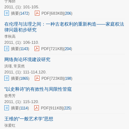
于海防
2011, (1): 101-105.
摘要
PDF[
683KB
]
(
1472
)
(
206
)
在伦理与法理之间：一种古老权利的重新构造——家庭权法
律问题初步研究
李秋高
2011, (1): 106-110.
摘要
PDF[
721KB
]
(
1143
)
(
204
)
网络舆论环境建设研究
洪瑾
常昊然
,
2011, (1): 111-114,120.
摘要
PDF[
723KB
]
(
1865
)
(
198
)
“以史释诗”的有效性与局限性管窥
曾秀芳
2011, (1): 115-120.
摘要
PDF[
911KB
]
(
1114
)
(
225
)
王维的“一般艺术学”思想
张爱红