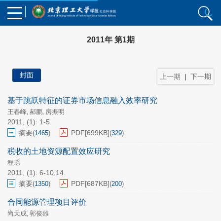
2011年 第1期
封面
上一期
|
下一期
基于跳跃特征的证券市场信息融入效率研究
王春峰
郝鹏
房振明
,
,
2011, (1): 1-5.
摘要
PDF[
699KB
]
(
1465
)
(
329
)
税收的土地资源配置效应研究
程瑶
2011, (1): 6-10,14.
摘要
PDF[
687KB
]
(
1350
)
(
200
)
合同能源管理项目评价
尚天成
郭俊雄
,