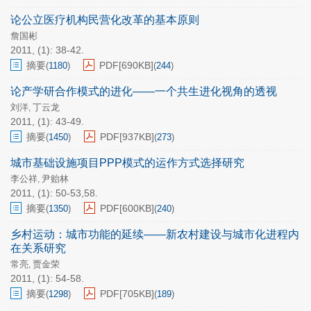
论公立医疗机构民营化改革的基本原则
詹国彬
2011, (1): 38-42.
摘要
PDF[
690KB
]
(
1180
)
(
244
)
论产学研合作模式的进化——一个共生进化视角的透视
刘洋
丁云龙
,
2011, (1): 43-49.
摘要
PDF[
937KB
]
(
1450
)
(
273
)
城市基础设施项目PPP模式的运作方式选择研究
李公祥
尹贻林
,
2011, (1): 50-53,58.
摘要
PDF[
600KB
]
(
1350
)
(
240
)
乡村运动：城市功能的延续——新农村建设与城市化进程内
在关系研究
常亮
贾金荣
,
2011, (1): 54-58.
摘要
PDF[
705KB
]
(
1298
)
(
189
)