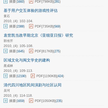
摘要
PDF[
798KB
]
(
1660
)
(
281
)
基于用户交互体验的游戏性评估
黄石
2010, (4): 102-104.
摘要
PDF[
735KB
]
(
2388
)
(
569
)
袁世凯当政早期北京《亚细亚日报》研究
郭传芹
2010, (4): 105-108.
摘要
PDF[
817KB
]
(
1645
)
(
275
)
区域文化与闽文学史的建构
晁成林
2010, (4): 109-113.
摘要
PDF[
1190KB
]
(
12190
)
(
424
)
清代四川地区民间演剧与社区认同
吴珂
2010, (4): 114-118.
摘要
PDF[
1050KB
]
(
1659
)
(
235
)