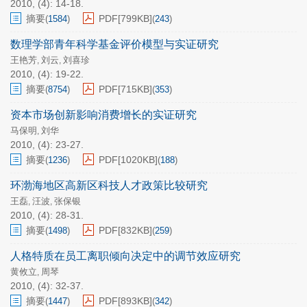
2010, (4): 14-18.
摘要
PDF[
799KB
]
(
1584
)
(
243
)
数理学部青年科学基金评价模型与实证研究
王艳芳
刘云
刘喜珍
,
,
2010, (4): 19-22.
摘要
PDF[
715KB
]
(
8754
)
(
353
)
资本市场创新影响消费增长的实证研究
马保明
刘华
,
2010, (4): 23-27.
摘要
PDF[
1020KB
]
(
1236
)
(
188
)
环渤海地区高新区科技人才政策比较研究
王磊
汪波
张保银
,
,
2010, (4): 28-31.
摘要
PDF[
832KB
]
(
1498
)
(
259
)
人格特质在员工离职倾向决定中的调节效应研究
黄攸立
周琴
,
2010, (4): 32-37.
摘要
PDF[
893KB
]
(
1447
)
(
342
)