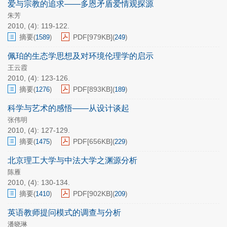
爱与宗教的追求——多恩矛盾爱情观探源
朱芳
2010, (4): 119-122.
摘要
PDF[
979KB
]
(
1589
)
(
249
)
佩珀的生态学思想及对环境伦理学的启示
王云霞
2010, (4): 123-126.
摘要
PDF[
893KB
]
(
1276
)
(
189
)
科学与艺术的感悟——从设计谈起
张伟明
2010, (4): 127-129.
摘要
PDF[
656KB
]
(
1475
)
(
229
)
北京理工大学与中法大学之渊源分析
陈雁
2010, (4): 130-134.
摘要
PDF[
902KB
]
(
1410
)
(
209
)
英语教师提问模式的调查与分析
潘晓琳