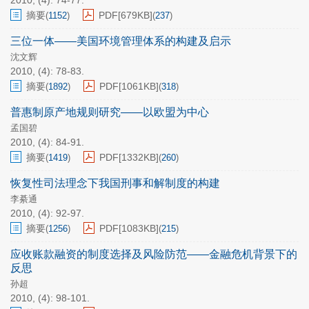
2010, (4): 74-77.
摘要
PDF[
679KB
]
(
1152
)
(
237
)
三位一体——美国环境管理体系的构建及启示
沈文辉
2010, (4): 78-83.
摘要
PDF[
1061KB
]
(
1892
)
(
318
)
普惠制原产地规则研究——以欧盟为中心
孟国碧
2010, (4): 84-91.
摘要
PDF[
1332KB
]
(
1419
)
(
260
)
恢复性司法理念下我国刑事和解制度的构建
李綦通
2010, (4): 92-97.
摘要
PDF[
1083KB
]
(
1256
)
(
215
)
应收账款融资的制度选择及风险防范——金融危机背景下的
反思
孙超
2010, (4): 98-101.