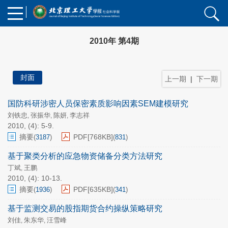
2010年 第4期
封面
上一期
|
下一期
国防科研涉密人员保密素质影响因素SEM建模研究
刘铁忠
张振华
陈妍
李志祥
,
,
,
2010, (4): 5-9.
摘要
PDF[
768KB
]
(
3187
)
(
831
)
基于聚类分析的应急物资储备分类方法研究
丁斌
王鹏
,
2010, (4): 10-13.
摘要
PDF[
635KB
]
(
1936
)
(
341
)
基于监测交易的股指期货合约操纵策略研究
刘佳
朱东华
汪雪峰
,
,