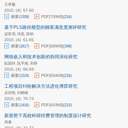
王举颖
2010, (4): 57-60.
摘要
PDF[
709KB
]
(
1309
)
(
216
)
基于PLS路径模型的顾客满意度测评研究
赵富强
张磊
陈钒
,
,
2010, (4): 61-65.
摘要
PDF[
689KB
]
(
1817
)
(
348
)
网络嵌入和技术创新的协同演化研究
阮国祥
阮平南
宋静
,
,
2010, (4): 66-69.
摘要
PDF[
834KB
]
(
1224
)
(
216
)
工程项目纠纷解决方法进化博弈研究
吴绍艳
刘晓峰
,
2010, (4): 70-73.
摘要
PDF[
643KB
]
(
1416
)
(
213
)
新形势下高校科研经费管理的制度设计研究
周勇