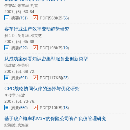
任智军
朱东华
荆雷
,
,
2007, (5): 60-64.
摘要
PDF[
568KB
]
(
751
)
(
56
)
客车行业生产效率变动趋势研究
解百臣
吴育华
邓英芝
,
,
2007, (5): 65-68.
摘要
PDF[
198KB
]
(
529
)
(
19
)
从成功案例看知识密集型服务业创新类型
徐建敏
任荣明
,
2007, (5): 69-72.
摘要
PDF[
117KB
]
(
691
)
(
23
)
CPD战略协同伙伴的选择与优化研究
李传学
汪波
,
2007, (5): 73-76.
摘要
PDF[
210KB
]
(
550
)
(
18
)
基于破产概率和VaR的保险公司资产负债管理研究
纪颖波
房海滨
,