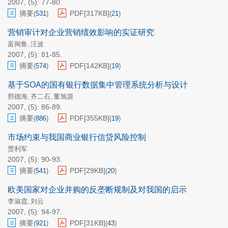
2007, (5): 77-80.
摘要
PDF[
317KB
]
(
531
)
(
21
)
营销审计对企业营销绩效影响的实证研究
富闽鲁
汪波
,
2007, (5): 81-85.
摘要
PDF[
142KB
]
(
574
)
(
19
)
基于SOA的国有银行数据集中管理系统分析与设计
邢德海
齐二石
董旭源
,
,
2007, (5): 86-89.
摘要
PDF[
355KB
]
(
886
)
(
19
)
市场约束与我国商业银行信贷风险控制
贾利军
2007, (5): 90-93.
摘要
PDF[
29KB
]
(
541
)
(
20
)
欧美国家对企业并购的反垄断规制及对我国的启示
李淑霞
刘云
,
2007, (5): 94-97.
摘要
PDF[
31KB
]
(
921
)
(
43
)