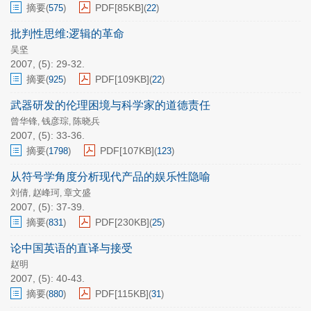
摘要
PDF[
85KB
]
(
575
)
(
22
)
批判性思维:逻辑的革命
吴坚
2007, (5): 29-32.
摘要
PDF[
109KB
]
(
925
)
(
22
)
武器研发的伦理困境与科学家的道德责任
曾华锋
钱彦琮
陈晓兵
,
,
2007, (5): 33-36.
摘要
PDF[
107KB
]
(
1798
)
(
123
)
从符号学角度分析现代产品的娱乐性隐喻
刘倩
赵峰珂
章文盛
,
,
2007, (5): 37-39.
摘要
PDF[
230KB
]
(
831
)
(
25
)
论中国英语的直译与接受
赵明
2007, (5): 40-43.
摘要
PDF[
115KB
]
(
880
)
(
31
)