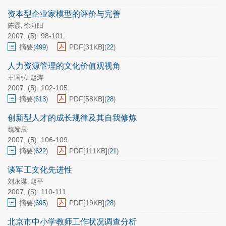
资本型企业家模型的评价与完善
陈霞
徐向阳
,
2007, (5): 98-101.
摘要
PDF[
31KB
]
(
499
)
(
22
)
人力资源管理的文化价值观视角
王国弘
赵涛
,
2007, (5): 102-105.
摘要
PDF[
58KB
]
(
613
)
(
28
)
创新型人才的成长规律及其自我修炼
魏发辰
2007, (5): 106-109.
摘要
PDF[
111KB
]
(
622
)
(
21
)
谈军工文化先进性
刘永谋
赵平
,
2007, (5): 110-111.
摘要
PDF[
19KB
]
(
695
)
(
28
)
北京市中小学教师工作状况调查分析