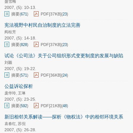
盛雪梅
2007, (5): 10-13.
摘要
PDF[
37KB
]
(
671
)
(
23
)
宪法视野中村民自治制度的立法完善
阎桂芳
2007, (5): 14-18.
摘要
PDF[
37KB
]
(
828
)
(
23
)
试论《公司法》关于公司组织形式变更制度的发展与缺陷
刘颖
2007, (5): 19-22.
摘要
PDF[
36KB
]
(
571
)
(
24
)
公益诉讼探析
庞华玲
王琳
,
2007, (5): 23-25.
摘要
PDF[
21KB
]
(
592
)
(
48
)
新旧相邻关系解读——探析《物权法》中的相邻环境关系
袁春红
苏倪
,
2007, (5): 26-28.