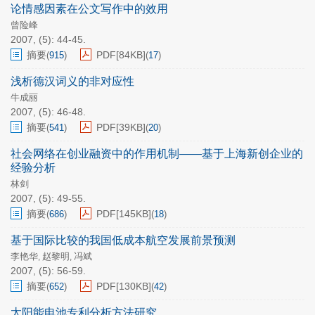
论情感因素在公文写作中的效用
曾险峰
2007, (5): 44-45.
摘要
PDF[
84KB
]
(
915
)
(
17
)
浅析德汉词义的非对应性
牛成丽
2007, (5): 46-48.
摘要
PDF[
39KB
]
(
541
)
(
20
)
社会网络在创业融资中的作用机制——基于上海新创企业的
经验分析
林剑
2007, (5): 49-55.
摘要
PDF[
145KB
]
(
686
)
(
18
)
基于国际比较的我国低成本航空发展前景预测
李艳华
赵黎明
冯斌
,
,
2007, (5): 56-59.
摘要
PDF[
130KB
]
(
652
)
(
42
)
太阳能电池专利分析方法研究