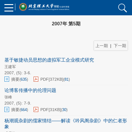
2007年 第5期
上一期
|
下一期
基于敏捷动员思想的虚拟军工企业模式研究
王建军
2007, (5): 3-6.
摘要
PDF[
372KB
]
(
635
)
(
81
)
论博客传播中的伦理问题
张峰
2007, (5): 7-9.
摘要
PDF[
31KB
]
(
664
)
(
30
)
杨潮观杂剧的儒家情结——解读《吟风阁杂剧》中的仁者形
象