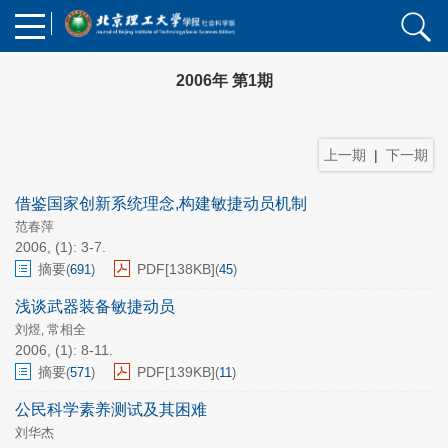
2006年 第1期
上一期
|
下一期
借鉴国家创新系统理念,构建敏捷动员机制
范春萍
2006, (1): 3-7.
摘要
PDF[
138KB
]
(
691
)
(
45
)
浅谈武器装备敏捷动员
刘煜
常相全
,
2006, (1): 8-11.
摘要
PDF[
139KB
]
(
571
)
(
11
)
公民科学素养测试及其困难
刘华杰