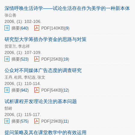
深情呼唤生活诗学——试论生活存在作为美学的一种新本体
张公善
2006, (1): 102-106.
摘要
PDF[
140KB
]
(
640
)
(
9
)
研究型大学筹措办学资金的思路与对策
贺亚兰
李志祥
,
2006, (1): 107-109.
摘要
PDF[
25KB
]
(
523
)
(
19
)
公众对不同媒体广告态度的调查研究
王丹
杜民
李纪连
张文
,
,
,
2006, (1): 110-114.
摘要
PDF[
54KB
]
(
942
)
(
12
)
试析课程开发理论关注的基本问题
郜岭
2006, (1): 115-117.
摘要
PDF[
29KB
]
(
575
)
(
11
)
提问策略及其在课堂教学中的有效运用