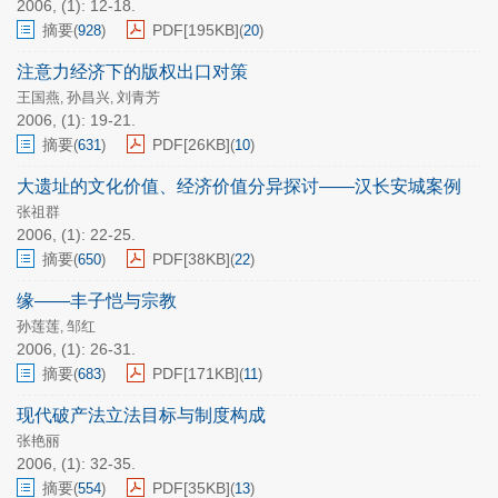
2006, (1): 12-18.
摘要
PDF[
195KB
]
(
928
)
(
20
)
注意力经济下的版权出口对策
王国燕
孙昌兴
刘青芳
,
,
2006, (1): 19-21.
摘要
PDF[
26KB
]
(
631
)
(
10
)
大遗址的文化价值、经济价值分异探讨——汉长安城案例
张祖群
2006, (1): 22-25.
摘要
PDF[
38KB
]
(
650
)
(
22
)
缘——丰子恺与宗教
孙莲莲
邹红
,
2006, (1): 26-31.
摘要
PDF[
171KB
]
(
683
)
(
11
)
现代破产法立法目标与制度构成
张艳丽
2006, (1): 32-35.
摘要
PDF[
35KB
]
(
554
)
(
13
)