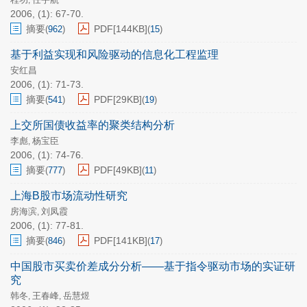
,
2006, (1): 67-70.
摘要
PDF[
144KB
]
(
962
)
(
15
)
基于利益实现和风险驱动的信息化工程监理
安红昌
2006, (1): 71-73.
摘要
PDF[
29KB
]
(
541
)
(
19
)
上交所国债收益率的聚类结构分析
李彪
杨宝臣
,
2006, (1): 74-76.
摘要
PDF[
49KB
]
(
777
)
(
11
)
上海B股市场流动性研究
房海滨
刘凤霞
,
2006, (1): 77-81.
摘要
PDF[
141KB
]
(
846
)
(
17
)
中国股市买卖价差成分分析——基于指令驱动市场的实证研
究
韩冬
王春峰
岳慧煜
,
,