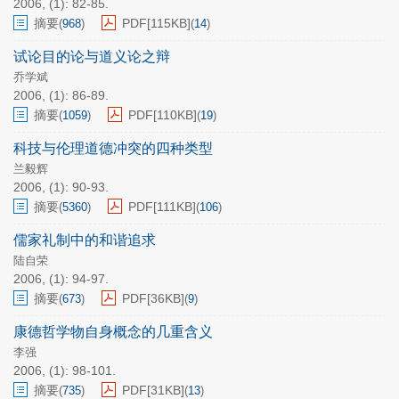
2006, (1): 82-85.
摘要
PDF[
115KB
]
(
968
)
(
14
)
试论目的论与道义论之辩
乔学斌
2006, (1): 86-89.
摘要
PDF[
110KB
]
(
1059
)
(
19
)
科技与伦理道德冲突的四种类型
兰毅辉
2006, (1): 90-93.
摘要
PDF[
111KB
]
(
5360
)
(
106
)
儒家礼制中的和谐追求
陆自荣
2006, (1): 94-97.
摘要
PDF[
36KB
]
(
673
)
(
9
)
康德哲学物自身概念的几重含义
李强
2006, (1): 98-101.
摘要
PDF[
31KB
]
(
735
)
(
13
)