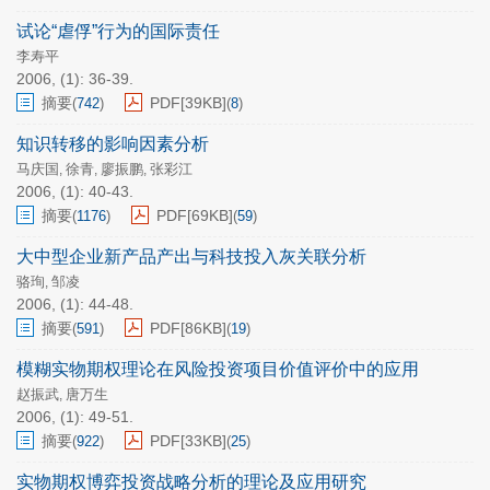
试论“虐俘”行为的国际责任
李寿平
2006, (1): 36-39.
摘要
PDF[
39KB
]
(
742
)
(
8
)
知识转移的影响因素分析
马庆国
徐青
廖振鹏
张彩江
,
,
,
2006, (1): 40-43.
摘要
PDF[
69KB
]
(
1176
)
(
59
)
大中型企业新产品产出与科技投入灰关联分析
骆珣
邹凌
,
2006, (1): 44-48.
摘要
PDF[
86KB
]
(
591
)
(
19
)
模糊实物期权理论在风险投资项目价值评价中的应用
赵振武
唐万生
,
2006, (1): 49-51.
摘要
PDF[
33KB
]
(
922
)
(
25
)
实物期权博弈投资战略分析的理论及应用研究