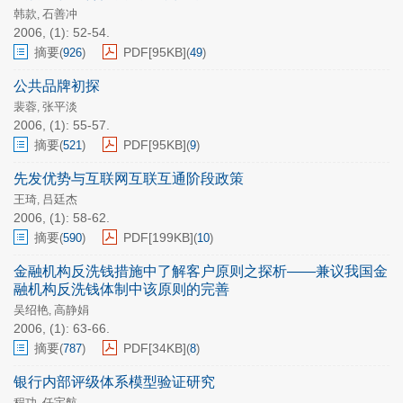
韩款
石善冲
,
2006, (1): 52-54.
摘要
PDF[
95KB
]
(
926
)
(
49
)
公共品牌初探
裴蓉
张平淡
,
2006, (1): 55-57.
摘要
PDF[
95KB
]
(
521
)
(
9
)
先发优势与互联网互联互通阶段政策
王琦
吕廷杰
,
2006, (1): 58-62.
摘要
PDF[
199KB
]
(
590
)
(
10
)
金融机构反洗钱措施中了解客户原则之探析——兼议我国金
融机构反洗钱体制中该原则的完善
吴绍艳
高静娟
,
2006, (1): 63-66.
摘要
PDF[
34KB
]
(
787
)
(
8
)
银行内部评级体系模型验证研究
程功
任宇航