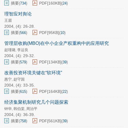
摘要
PDF[
160KB
]
(
734
)
(
24
)
理智应对舆论
王眉
2004, (4): 26-28.
摘要
PDF[
95KB
]
(
566
)
(
10
)
管理层收购(MBO)在中小企业产权重构中的应用研究
赵瑾璐
李运良
,
2004, (4): 29-32.
摘要
PDF[
134KB
]
(
579
)
(
39
)
改善投资环境关键在“软环境”
惠宁
赵守国
,
2004, (4): 33-35.
摘要
PDF[
164KB
]
(
615
)
(
22
)
经济集聚机制研究几个问题探索
钟华
韩伯棠
周治平
,
,
2004, (4): 36-39.
摘要
PDF[
561KB
]
(
758
)
(
39
)