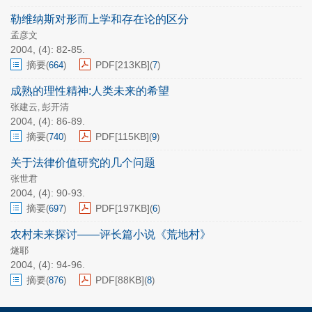
勒维纳斯对形而上学和存在论的区分
孟彦文
2004, (4): 82-85.
摘要
PDF[
213KB
]
(
664
)
(
7
)
成熟的理性精神:人类未来的希望
张建云
彭开清
,
2004, (4): 86-89.
摘要
PDF[
115KB
]
(
740
)
(
9
)
关于法律价值研究的几个问题
张世君
2004, (4): 90-93.
摘要
PDF[
197KB
]
(
697
)
(
6
)
农村未来探讨——评长篇小说《荒地村》
燧耶
2004, (4): 94-96.
摘要
PDF[
88KB
]
(
876
)
(
8
)