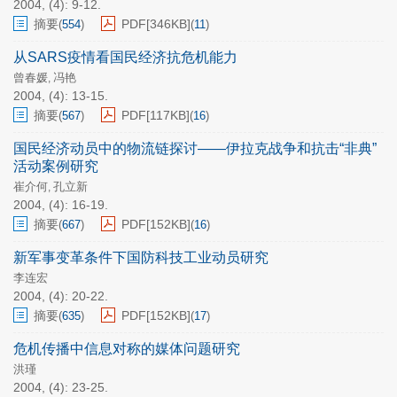
2004, (4): 9-12.
摘要
PDF[
346KB
]
(
554
)
(
11
)
从SARS疫情看国民经济抗危机能力
曾春媛
冯艳
,
2004, (4): 13-15.
摘要
PDF[
117KB
]
(
567
)
(
16
)
国民经济动员中的物流链探讨——伊拉克战争和抗击“非典”
活动案例研究
崔介何
孔立新
,
2004, (4): 16-19.
摘要
PDF[
152KB
]
(
667
)
(
16
)
新军事变革条件下国防科技工业动员研究
李连宏
2004, (4): 20-22.
摘要
PDF[
152KB
]
(
635
)
(
17
)
危机传播中信息对称的媒体问题研究
洪瑾
2004, (4): 23-25.