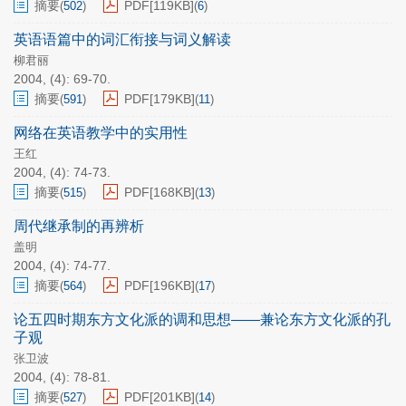
摘要
PDF[
119KB
]
(
502
)
(
6
)
英语语篇中的词汇衔接与词义解读
柳君丽
2004, (4): 69-70.
摘要
PDF[
179KB
]
(
591
)
(
11
)
网络在英语教学中的实用性
王红
2004, (4): 74-73.
摘要
PDF[
168KB
]
(
515
)
(
13
)
周代继承制的再辨析
盖明
2004, (4): 74-77.
摘要
PDF[
196KB
]
(
564
)
(
17
)
论五四时期东方文化派的调和思想——兼论东方文化派的孔
子观
张卫波
2004, (4): 78-81.
摘要
PDF[
201KB
]
(
527
)
(
14
)