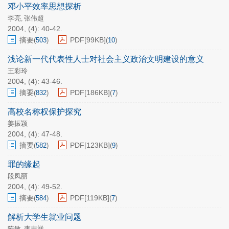
邓小平效率思想探析
李亮
张伟超
,
2004, (4): 40-42.
摘要
PDF[
99KB
]
(
503
)
(
10
)
浅论新一代代表性人士对社会主义政治文明建设的意义
王彩玲
2004, (4): 43-46.
摘要
PDF[
186KB
]
(
832
)
(
7
)
高校名称权保护探究
姜振颖
2004, (4): 47-48.
摘要
PDF[
123KB
]
(
582
)
(
9
)
罪的缘起
段凤丽
2004, (4): 49-52.
摘要
PDF[
119KB
]
(
584
)
(
7
)
解析大学生就业问题
陈敏
李志祥