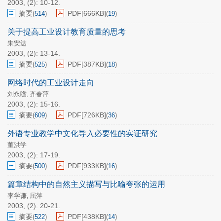
2003, (2): 10-12.
摘要
PDF[
666KB
]
(
514
)
(
19
)
关于提高工业设计教育质量的思考
朱安达
2003, (2): 13-14.
摘要
PDF[
387KB
]
(
525
)
(
18
)
网络时代的工业设计走向
刘永瞻
齐春萍
,
2003, (2): 15-16.
摘要
PDF[
726KB
]
(
609
)
(
36
)
外语专业教学中文化导入必要性的实证研究
董洪学
2003, (2): 17-19.
摘要
PDF[
933KB
]
(
500
)
(
16
)
篇章结构中的自然主义描写与比喻夸张的运用
李学谦
屈萍
,
2003, (2): 20-21.
摘要
PDF[
438KB
]
(
522
)
(
14
)