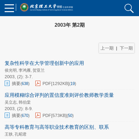
2003年 第2期
上一期
|
下一期
复杂性科学在大学管理创新中的应用
侯光明
李鸿雁
贺亚兰
,
,
2003, (2): 3-7.
摘要
PDF[
1292KB
]
(
638
)
(
19
)
应用模糊综合评判的置信度准则评价教师教学质量
吴立志
韩伯棠
,
2003, (2): 8-9.
摘要
PDF[
573KB
]
(
670
)
(
50
)
高等专科教育与高等职业技术教育的区别、联系
王轶
孔昭君
,