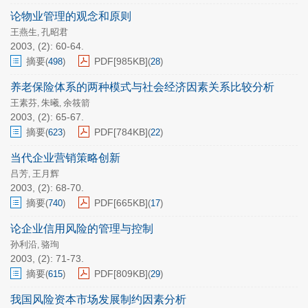
论物业管理的观念和原则
王燕生
孔昭君
,
2003, (2): 60-64.
摘要
PDF[
985KB
]
(
498
)
(
28
)
养老保险体系的两种模式与社会经济因素关系比较分析
王素芬
朱曦
余筱箭
,
,
2003, (2): 65-67.
摘要
PDF[
784KB
]
(
623
)
(
22
)
当代企业营销策略创新
吕芳
王月辉
,
2003, (2): 68-70.
摘要
PDF[
665KB
]
(
740
)
(
17
)
论企业信用风险的管理与控制
孙利沿
骆珣
,
2003, (2): 71-73.
摘要
PDF[
809KB
]
(
615
)
(
29
)
我国风险资本市场发展制约因素分析