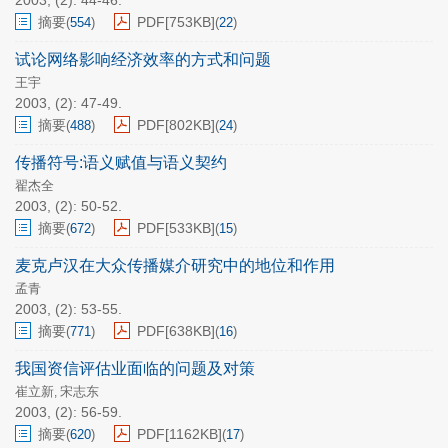
2003, (2): 44-46.
摘要
PDF[
753KB
]
(
554
)
(
22
)
试论网络影响经济效率的方式和问题
王宇
2003, (2): 47-49.
摘要
PDF[
802KB
]
(
488
)
(
24
)
传播符号:语义赋值与语义契约
翟杰全
2003, (2): 50-52.
摘要
PDF[
533KB
]
(
672
)
(
15
)
麦克卢汉在大众传播媒介研究中的地位和作用
孟青
2003, (2): 53-55.
摘要
PDF[
638KB
]
(
771
)
(
16
)
我国资信评估业面临的问题及对策
崔立新
宋志东
,
2003, (2): 56-59.
摘要
PDF[
1162KB
]
(
620
)
(
17
)