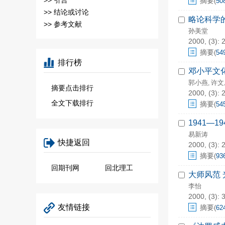
>>
引言
摘要
(
50
>>
结论或讨论
略论科学的
>>
参考文献
孙美堂
2000, (3): 
摘要
(
54
排行榜
邓小平文
郭小燕
许文
,
摘要点击排行
2000, (3): 
全文下载排行
摘要
(
54
1941—
易新涛
快捷返回
2000, (3): 
摘要
(
93
回期刊网
回北理工
大师风范
李怡
2000, (3): 
友情链接
摘要
(
62