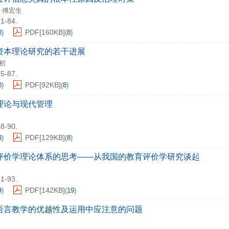
傅宏生
,
81-84.
PDF[
160KB
]
8
)
(
8
)
资本理论研究的若干进展
初
85-87.
PDF[
92KB
]
0
)
(
8
)
理论与现代管理
88-90.
PDF[
129KB
]
3
)
(
8
)
评价学理论体系的思考——从我国的教育评价学研究谈起
91-93.
PDF[
142KB
]
9
)
(
19
)
语言教学的优越性及运用中应注意的问题