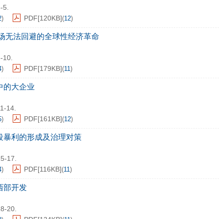
-5.
PDF[
120KB
]
2
)
(
12
)
一场无法回避的全球性经济革命
6-10.
PDF[
179KB
]
4
)
(
11
)
中的大企业
11-14.
PDF[
161KB
]
5
)
(
12
)
段暴利的形成及治理对策
15-17.
PDF[
116KB
]
4
)
(
11
)
西部开发
18-20.