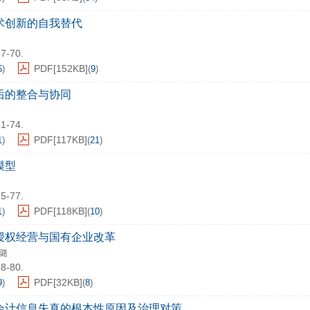
术创新的自我替代
67-70.
PDF[
152KB
]
6
)
(
9
)
后的整合与协同
71-74.
PDF[
117KB
]
1
)
(
21
)
模型
75-77.
PDF[
118KB
]
1
)
(
10
)
授权经营与国有企业改革
璐
78-80.
PDF[
32KB
]
9
)
(
8
)
会计信息失真的根本性原因及治理对策