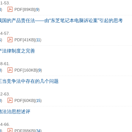
51-53.
PDF[
89KB
]
4
)
(
9
)
我国的产品责任法——由“东芝笔记本电脑诉讼案”引起的思考
54-57.
PDF[
41KB
]
5
)
(
11
)
产法律制度之完善
58-61.
PDF[
160KB
]
8
)
(
9
)
正当竞争法中存在的几个问题
62-63.
PDF[
60KB
]
0
)
(
15
)
德法治思想述评
64-66.
PDF[
88KB
]
8
)
(
34
)