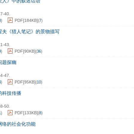
夫人》中的叙述话语
37-40.
PDF[
184KB
]
8
)
(
7
)
涅夫《猎人笔记》的景物描写
41-43.
PDF[
90KB
]
9
)
(
36
)
问题探幽
44-47.
PDF[
95KB
]
4
)
(
10
)
的科技传播
48-50.
PDF[
133KB
]
1
)
(
8
)
网络的社会化功能