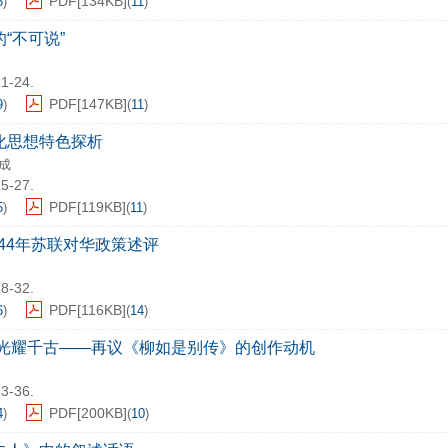
PDF[
134KB
]
8
)
(
11
)
“不可说”
21-24.
PDF[
147KB
]
9
)
(
11
)
化思想特色探析
成
25-27.
PDF[
119KB
]
5
)
(
11
)
1944年苏联对华政策述评
28-32.
PDF[
116KB
]
6
)
(
14
)
 光耀千古——再议《柳如是别传》的创作动机
33-36.
PDF[
200KB
]
4
)
(
10
)